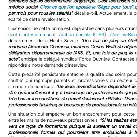
demande depuis extrêmement longtemps. C'est l'extension du Sé
médico-social.
C’est ce que l’on appelle le “Ségur pour tous”
, 
par mois pour tous les salariés”
, détaille-t-il. Actuellement, le
écarté de cette revalorisation.
L’extension de cette prime est déjà actée dans plusieurs struc
centre intercommunal d'action sociale (CIAS) d’Aix-les-Bain
département de la Haute-Savoie.
“Une fois de plus, on étai
madame Alexandra Chamoux, madame Corine Wolff du départem
délégation départementale de l'ARS. Et, une fois de plus, ils 
acte”
, anticipe le délégué syndical Force Ouvrière. Contactée 
répondre à notre demande d’interview.
Cette précarité persistante entache la qualité des soins pou
souffle” qui regroupe parents et professionnels du secteur 
situation de handicap.
“De leurs revendications dépendent le 
dire qu'actuellement il y a beaucoup de professionnels qui pa
très bas et les conditions de travail deviennent difficiles. D
professionnels titulaires, et beaucoup de professionnels en int
Une situation qui empêche un bon encadrement pour cette mam
entre les mains de nouveaux professionnels.
“Si les salaires ét
vers ce type de formations puisque ils auraient un travail 
professionnels formés qui pourraient être embauchés à l