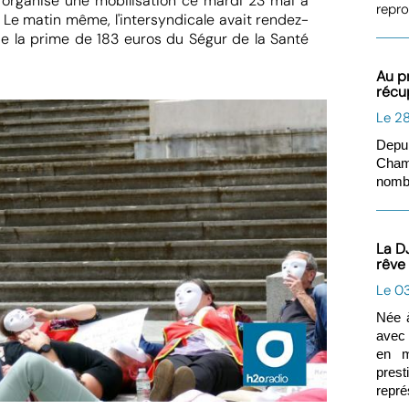
 organisé une mobilisation ce mardi 23 mai à
repro
Le matin même, l'intersyndicale avait rendez-
de la prime de 183 euros du Ségur de la Santé
Au p
récu
Le 2
Depu
Cham
nombr
La D
rêve
Le 0
Née à
avec 
en m
pres
repré