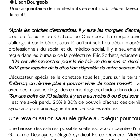
© Lison Bourgeois
Une cinquantaine de manifestants se sont mobilisés en faveur 
la santé.
“Après les crèches d’entreprises, il y aura les morgues d’entre
pied de l'escalier du Château de Chambéry. La cinquantain
s’allongent sur le béton, sous l'étouffant soleil du début d’apr
professionnels du social et du médico-social. Il y a seulement
reçue dans les bureaux de la préfecture. Éric Sorbets, éducateur 
:
“On est allé rencontrer pour la 6e fois en deux ans et demi 
l'ARS pour reparler de la situation dégradée de notre secteur. 
L’éducateur spécialisé le constate tous les jours sur le terrai
l'inflation, on n'arrive plus à pouvoir vivre de notre travail”
. Il
avec des missions de guides en montagnes, d’aides dans des as
“Sur une boîte de 70 salariés, il y en a au moins 5 ou 6 qui sont 
Il estime avoir perdu 20% à 30% de pouvoir d’achat ces derni
syndicats pour une augmentation de 10% les salaires.
Une revalorisation salariale grâce au “Ségur pour tou
Une hausse des salaires possible si elle est accompagnée d’un 
Guillaume Desnoyers, délégué syndical Force Ouvrière.
“Aujou