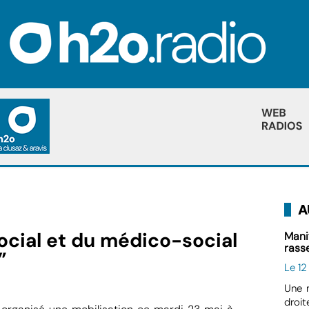
A
cial et du médico-social
Mani
rass
”
Le 12
Une m
droi