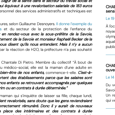
gur de la santé dans le secteur du travail social et
qui équivaut à une revalorisation salariale de 183 euros
CHAM
sens
 personnel des services administratifs et techniques est
Le 19
tures, selon Guillaume Desnoyers.
Il donne l’exemple du
À l'o
s
et du secteur de la protection de l’enfance du
noyad
t en rendez-vous avec la sous-préfète de la Savoie,
olymp
ent de la Savoie et monsieur Raphaël Becker de la
aqual
nous disent qu’ils nous entendent. Mais il n’y a aucun
publi
par la réaction de H2O, la préfecture n’a pas souhaité
r Chantale Di Pietro. Membre du collectif “À bout de
CHAM
du médico-social, elle est la maman d’une adulte en
ouver
bien-être de nos enfants,
commence-t-elle.
C'est-à-
Le 14
rtent des établissements parce que les salaires sont
onc nos enfants se retrouvent accompagnés par quelques
Du ve
érim ou en contrats à durée déterminée.”
Savoi
Un re
an qui s’inquiète de laisser sa fille, chaque lundi,
qui v
aient revalorisés, sans doute que les gens reviendraient
correctement rémunéré. Donc il y aurait de nouveaux
a place des intérimaires et des contrats à durée