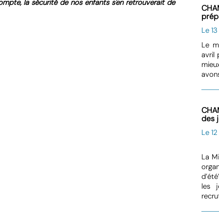
mpte, la sécurité de nos enfants s'en retrouverait de
CHAM
prép
Le 13
Le m
avril
mieux
avons
CHAM
des 
Le 12
La Mi
organ
d’été
les 
recru