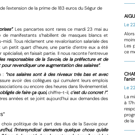
de l'extension de la prime de 183 euros du Ségur de
AIGU
Le 2
prises”
. Les pancartes sont rares ce mardi 23 mai au
Alors
e de manifestants s’habillent de masques blancs et
moins
ès-midi. Tous réclament une revalorisation salariale des
Les 
 un petit quart d’heure, une partie d’entre eux a été
ce me
spécialisé, en faisait partie. Il nous raconte l’entrevue
les responsables de la Savoie, de la préfecture et de
Et pour revendiquer une augmentation des salaires”
.
CHAM
n :
”nos salaires sont à des niveaux très bas et avec
l’an
 assure avoir des collègues qui cumulent leurs emplois
sociations ou encore des heures dans l'événementiel.
Le 2
obligés de faire ça quoi,
chiffre-t-il,
c’est du concret !”
.
La mi
ères années et se joint aujourd’hui aux demandes des
à 17h
resp
s”
progr
de la
choix politique de la part des élus de la Savoie pour
rd'hui, l'Intersyndical demande quelque chose qu'elle