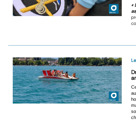
« 
as
pr
c
L
D
a
Ce
au
ho
ma
so
ch