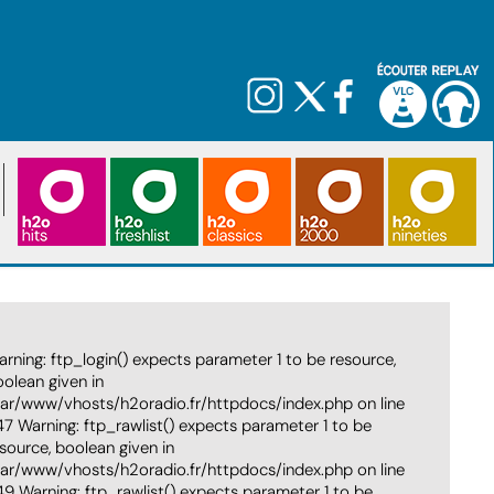
risation des RD 909A et RD 16 : 
eture totale dès le 14 septembre 
rning: ftp_login() expects parameter 1 to be resource,
lités sur-mesure
olean given in
var/www/vhosts/h2oradio.fr/httpdocs/index.php on line
LE 23/07/2026
par Mathieu Hutin
- 9505 vues
7 Warning: ftp_rawlist() expects parameter 1 to be
source, boolean given in
ne interview à
h2o.radio
, Lionel Tardy, vice-président délégu
var/www/vhosts/h2oradio.fr/httpdocs/index.php on line
ement de la Haute-Savoie, fait le point.
9 Warning: ftp_rawlist() expects parameter 1 to be