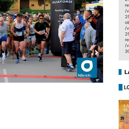
re
/
2
o
/
2
re
/
3
L
© Départe
La RD 909 A