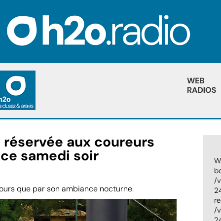
e réservée aux coureurs
Sécu
 ce samedi soir
ferm
Wa
mobi
bo
/
PUBLIE 
cours que par son ambiance nocturne.
24
re
Dans u
/
Départ
24