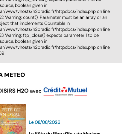
source, boolean given in
var/www/vhosts/h2oradio.fr/httpdocs/index.php on line
52 Warning: count(): Parameter must be an array or an
bject that implements Countable in
var/www/vhosts/h2oradio.fr/httpdocs/index.php on line
53 Warning: ftp_close() expects parameter 1 to be
source, boolean given in
var/www/vhosts/h2oradio.fr/httpdocs/index.php on line
09
A METEO
ment de la Haute-Savoie
 a déjà fait l'objet de travaux de protection l'hiver dernier.
Le 08/08/2026
La Fête du Plan d’Eau de Marlens