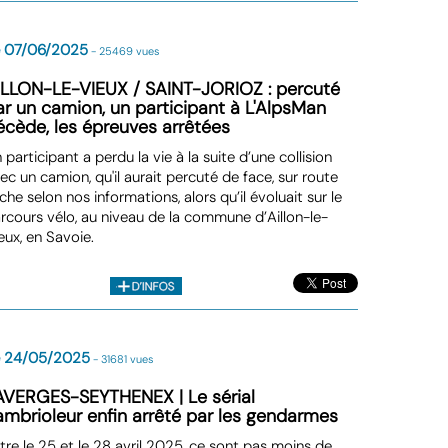
e 07/06/2025
- 25469 vues
ILLON-LE-VIEUX / SAINT-JORIOZ : percuté
ar un camion, un participant à L'AlpsMan
écède, les épreuves arrêtées
 participant a perdu la vie à la suite d’une collision
ec un camion, qu'il aurait percuté de face, sur route
che selon nos informations, alors qu’il évoluait sur le
rcours vélo, au niveau de la commune d’Aillon-le-
eux, en Savoie.
e 24/05/2025
- 31681 vues
AVERGES-SEYTHENEX | Le sérial
ambrioleur enfin arrêté par les gendarmes
tre le 25 et le 28 avril 2025, ce sont pas moins de