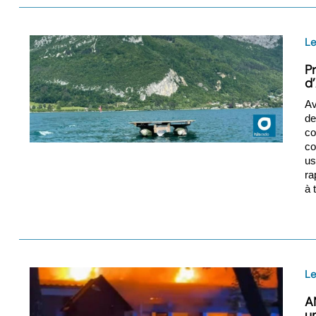
L
Pr
d
Av
d
co
co
us
ra
à 
Le
A
u