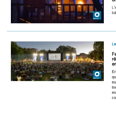
L’
bâ
Le
F
r
e
E
q
eu
to
es
co