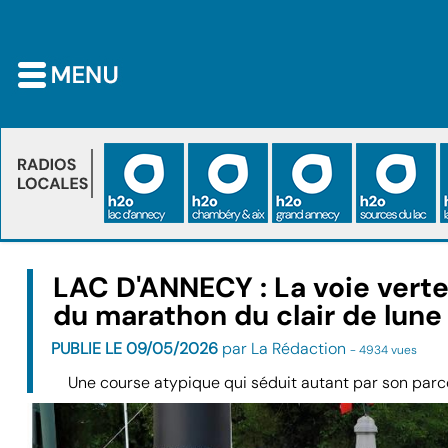
s
LAC D'ANNECY : La voie vert
du marathon du clair de lune
PUBLIE LE 09/05/2026
par La Rédaction
- 4934 vues
à
Une course atypique qui séduit autant par son par