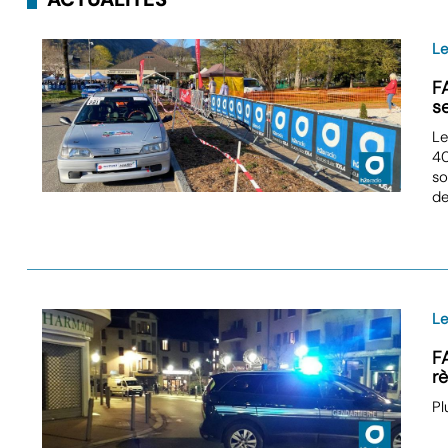
L
F
s
Le
40
so
de
Le
F
r
Pl