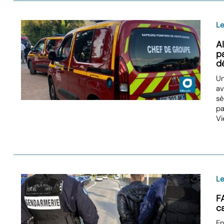
L
A
p
d
Un
av
sè
pa
Vi
L
F
c
En