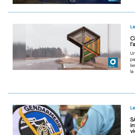
Le
C
l
Un
pa
li
la
Le
S
i
v