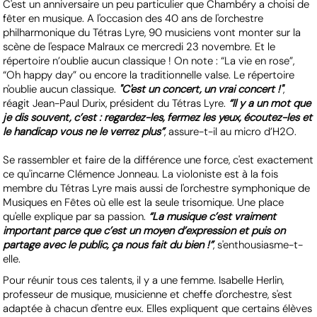
C'est un anniversaire un peu particulier que Chambéry a choisi de
fêter en musique. A l'occasion des 40 ans de l'orchestre
philharmonique du Tétras Lyre, 90 musiciens vont monter sur la
scène de l'espace Malraux ce mercredi 23 novembre. Et le
répertoire n’oublie aucun classique ! On note : “La vie en rose”,
“Oh happy day” ou encore la traditionnelle valse. Le répertoire
n'oublie aucun classique.
"C'est un concert, un vrai concert !"
,
réagit Jean-Paul Durix, président du Tétras Lyre.
“Il y a un mot que
je dis souvent, c’est : regardez-les, fermez les yeux, écoutez-les et
le handicap vous ne le verrez plus”
, assure-t-il au micro d’H2O.
Se rassembler et faire de la différence une force, c'est exactement
ce qu'incarne Clémence Jonneau. La violoniste est à la fois
membre du Tétras Lyre mais aussi de l'orchestre symphonique de
Musiques en Fêtes où elle est la seule trisomique. Une place
qu'elle explique par sa passion.
“La musique c’est vraiment
important parce que c’est un moyen d’expression et puis on
partage avec le public, ça nous fait du bien !”
, s'enthousiasme-t-
elle.
Pour réunir tous ces talents, il y a une femme. Isabelle Herlin,
professeur de musique, musicienne et cheffe d'orchestre, s'est
adaptée à chacun d'entre eux. Elles expliquent que certains élèves