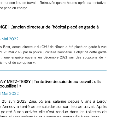
er sur son lieu de travail. Retrouvée quatre heures après sa tentative,
st prise en charge.
GE | L'ancien directeur de l'hôpital placé en garde à
4 Mai 2022
as Best, actuel directeur du CHU de Nîmes a été placé en garde à vue
di 23 mai 2022 par la police judiciaire lyonnaise. L’objet de cette garde
 : une enquête ouverte en décembre 2021 sur des soupçons de «
tisme et de corruption ».
Y METZ-TESSY | Tentative de suicide au travail : « Ils
 bousillée ! »
3 Mai 2022
 25 avril 2022, Zaia, 55 ans, salariée depuis 8 ans à Leroy
n Annecy a tenté de se suicider sur son lieu de travail. Après
 pointé à son arrivée, elle s’est rendue dans les toilettes de
eigne, s’y est enfermée et a tenté de mettre fin à ses jours.