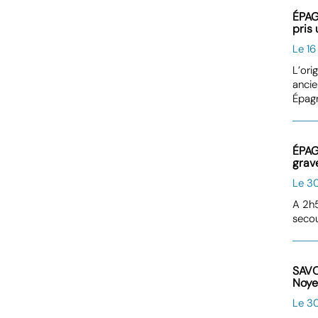
ÉPAGN
pris 
Le 16
L’ori
ancie
Épagn
ÉPAG
grav
Le 3
A 2h5
secou
SAVO
Noye
Le 3