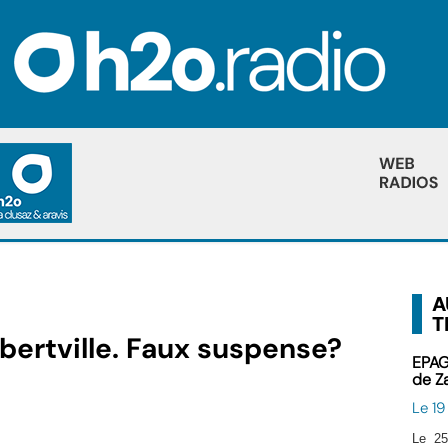
A
T
lbertville. Faux suspense?
EPAG
de Z
Le 1
Le 25