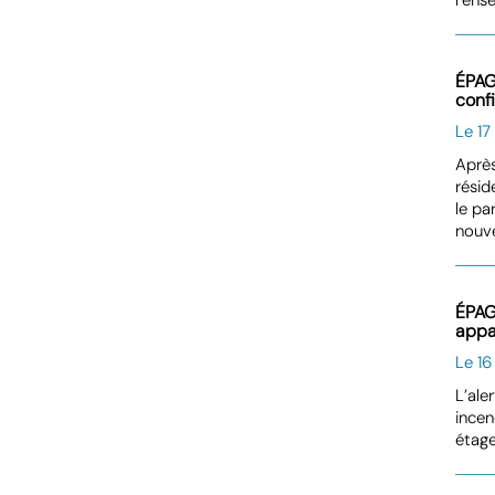
ÉPAG
conf
Le 17
Après
résid
le p
nouv
ÉPAG
appa
Le 16
L’ale
incen
étage