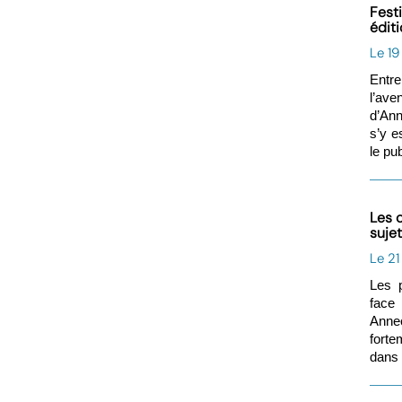
Fest
édit
Le 19
Entre
l’ave
d’Ann
s’y e
le pub
Les 
suje
Le 2
Les p
face
Annec
forte
dans 