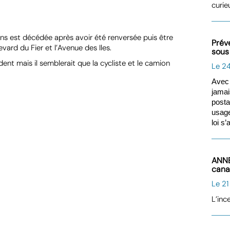
curie
 ans est décédée après avoir été renversée puis être
Préve
vard du Fier et l’Avenue des Iles.
sous
ent mais il semblerait que la cycliste et le camion
Le 2
Avec 
jamai
post
usage
loi s
ANNE
can
Le 21
L’inc