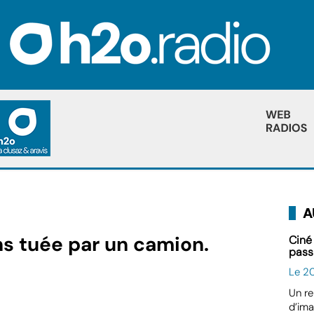
A
ns tuée par un camion.
Ciné
pass
Le 2
Un re
d’ima