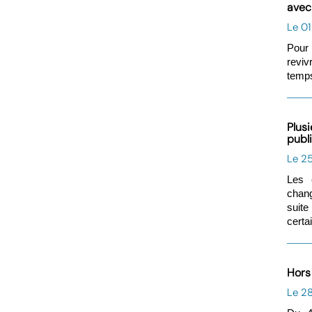
avec 
Le 01
Pour 
reviv
temps
Plusi
publ
Le 2
Les 
chang
suit
certa
Hors 
Le 28