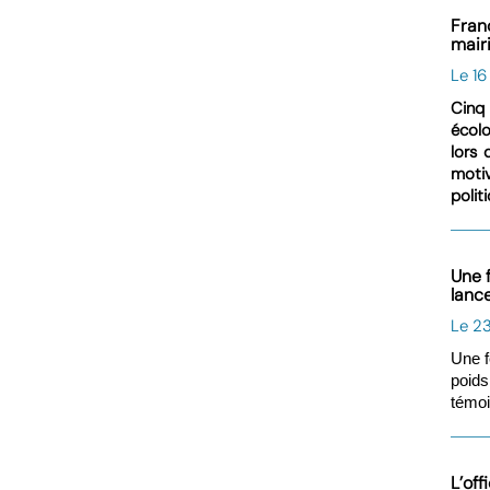
Fran
mair
Le 1
Cinq 
écolo
lors 
moti
polit
Une 
lanc
Le 23
Une f
poids
témoi
L’of