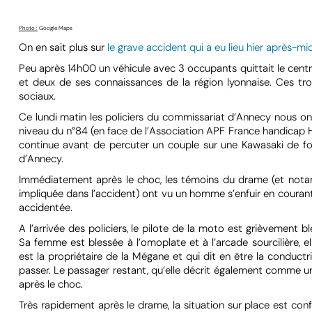
Photo :
Google Maps
On en sait plus sur
le grave accident qui a eu lieu hier après-
Peu après 14h00 un véhicule avec 3 occupants quittait le centr
et deux de ses connaissances de la région lyonnaise. Ces tro
sociaux.
Ce lundi matin les policiers du commissariat d’Annecy nous on
niveau du n°84 (en face de l’Association APF France handicap H
continue avant de percuter un couple sur une Kawasaki de forte
d’Annecy.
Immédiatement après le choc, les témoins du drame (et notam
impliquée dans l’accident) ont vu un homme s’enfuir en couran
accidentée.
A l’arrivée des policiers, le pilote de la moto est grièvement b
Sa femme est blessée à l’omoplate et à l’arcade sourcilière, e
est la propriétaire de la Mégane et qui dit en être la conduct
passer. Le passager restant, qu’elle décrit également comme u
après le choc.
Très rapidement après le drame, la situation sur place est conf