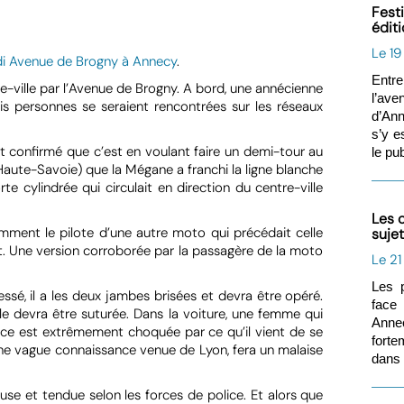
Fest
édit
Le 19
midi Avenue de Brogny à Annecy
.
Entre
e-ville par l’Avenue de Brogny. A bord, une annécienne
l’ave
is personnes se seraient rencontrées sur les réseaux
d’Ann
s’y e
t confirmé que c’est en voulant faire un demi-tour au
le pub
aute-Savoie) que la Mégane a franchi la ligne blanche
 cylindrée qui circulait en direction du centre-ville
Les 
ment le pilote d’une autre moto qui précédait celle
suje
t. Une version corroborée par la passagère de la moto
Le 2
Les p
lessé, il a les deux jambes brisées et devra être opéré.
face
lle devra être suturée. Dans la voiture, une femme qui
Annec
rice est extrêmement choquée par ce qu’il vient de se
forte
ne vague connaissance venue de Lyon, fera un malaise
dans 
use et tendue selon les forces de police. Et alors que