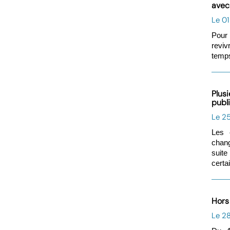
avec 
Le 01
Pour 
reviv
temps
Plusi
publ
Le 2
Les 
chang
suit
certa
Hors 
Le 28