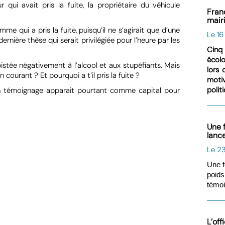
 qui avait pris la fuite, la propriétaire du véhicule
Fran
mair
me qui a pris la fuite, puisqu’il ne s’agirait que d’une
Le 1
nière thèse qui serait privilégiée pour l’heure par les
Cinq 
écolo
stée négativement à l’alcool et aux stupéfiants. Mais
lors 
ourant ? Et pourquoi a t’il pris la fuite ?
moti
polit
. Son témoignage apparait pourtant comme capital pour
Une 
lanc
Le 23
Une f
poids
témoi
L’of