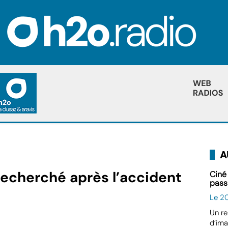
A
echerché après l’accident
Ciné
pass
Le 2
Un re
d’ima