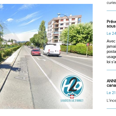
curie
Préve
sous
Le 2
Avec 
jamai
post
usage
loi s
ANNE
can
Le 21
L’inc