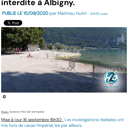
interdite à Albigny.
PUBLIE LE 15/09/2020
par Mathieu Hutin
- 34145 vues
©
Photo :
Facebook | Mini Golf de l'Impérial
Mise à jour 16 septembre 16h30 :
Les investigations réalisées ont
mis hors de cause l'Impérial, lire par ailleurs.