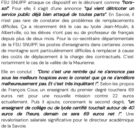
FSU SNUIPP attaque ce dispositif en le décrivant comme
“hors-
sol”
. Pour elle, il s’agit d’une annonce
“qui vient détricoter un
service public déjà bien attaqué de toutes parts”
. En Savoie, il
n’est pas rare de constater des problèmes de remplacements
difficiles. Ça a récemment été le cas au lycée Jean-Moulin, à
Albertville, où les élèves n’ont pas eu de professeur de français
depuis plus de deux mois. Pour la co-secrétaire départementale
de la FSU SNUIPP, les postes d’enseignants dans certaines zones
de montagne sont particulièrement difficiles à remplacer à cause
des coûts de déplacement à la charge des contractuels. C’est
notamment le cas de la vallée de la Maurienne.
Elle en conclut :
”Donc c’est une rentrée qui ne s’annonce pas
sous les meilleurs hospices avec le constat que ça ne s’améliore
malheureusement pas. Et c’est très inquiétant !”.
Selon les propos
de François Coux, un enseignant du premier degré touchera 69
euros net pour une nouvelle mission contre 22 euros
actuellement. Puis il ajoute, concernant le second degré,
“un
enseignant de collège ou de lycée certifié touchait autour de 40
euros de l’heure, demain ce sera 69 euros net !”
. Une
revalorisation salariale significative pour le directeur académique
de la Savoie.