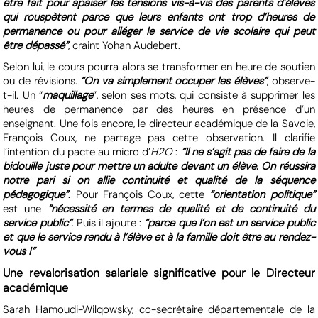
être fait pour apaiser les tensions vis-à-vis des parents d’élèves
qui rouspètent parce que leurs enfants ont trop d’heures de
permanence ou pour alléger le service de vie scolaire qui peut
être dépassé”
, craint Yohan Audebert.
Selon lui, le cours pourra alors se transformer en heure de soutien
ou de révisions.
“On va simplement occuper les élèves”
, observe-
t-il. Un “
maquillage
”, selon ses mots, qui consiste à supprimer les
heures de permanence par des heures en présence d’un
enseignant. Une fois encore, le directeur académique de la Savoie,
François Coux, ne partage pas cette observation. Il clarifie
l’intention du pacte au micro d’
H2O
:
“Il ne s’agit pas de faire de la
bidouille juste pour mettre un adulte devant un élève. On réussira
notre pari si on allie continuité et qualité de la séquence
pédagogique”
. Pour François Coux, cette
“orientation politique”
est une
“nécessité en termes de qualité et de continuité du
service public”
. Puis il ajoute :
“parce que l’on est un service public
et que le service rendu à l’élève et à la famille doit être au rendez-
vous !”
Une revalorisation salariale significative pour le Directeur
académique
Sarah Hamoudi-Wilqowsky, co-secrétaire départementale de la