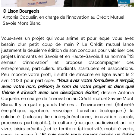
© Lison Bourgeois
Antonia Coquelin, en charge de l’innovation au Crédit Mutuel
Savoie Mont Blanc.
Vous-avez un projet qui vous anime et pour lequel vous avez
besoin d’un petit coup de main ? Le Crédit mutuel lance
justement la deuxième édition de son concours pour valoriser des
projets innovants en Savoie et en Haute-Savoie. Il se nomme "4S
semeur d’innovation" et propose d’accompagner des
entrepreneurs, particuliers, étudiants, startupers et associations.
Peu importe votre profil, il suffit de s’inscrire en ligne avant le 2
avril 2023 pour participer.
“Vous avez votre formulaire à remplir,
avec votre nom, prénom, le nom de votre projet et dans quel
thème il s’inscrit avec une description écrite”
, détaille Antonia
Coquelin, en charge de l’innovation au Crédit mutuel Savoie Mont
Blanc. Il y a quatre grands thèmes : l’environnement (Sobriété
énergétique, agrotech, recyclage, transition écologique…), la
solidarité (inclusion, lien intergénérationnel, innovation sociale,
processus participatif…), la culture (musique, audiovisuel, art de
vivre, loisirs créatifs…) et le territoire (attractivité, mobilité verte,
sport, tourisme…). “
Et puis après vous pouvez joindre un fichier