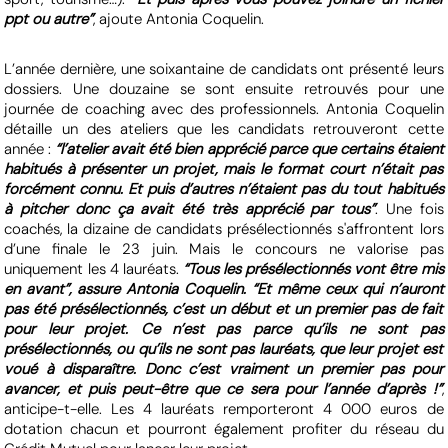
ppt ou autre”
, ajoute Antonia Coquelin.
L’année dernière, une soixantaine de candidats ont présenté leurs
dossiers. Une douzaine se sont ensuite retrouvés pour une
journée de coaching avec des professionnels. Antonia Coquelin
détaille un des ateliers que les candidats retrouveront cette
année :
“l’atelier avait été bien apprécié parce que certains étaient
habitués à présenter un projet, mais le format court n’était pas
forcément connu. Et puis d’autres n’étaient pas du tout habitués
à pitcher donc ça avait été très apprécié par tous”
. Une fois
coachés, la dizaine de candidats présélectionnés s'affrontent lors
d’une finale le 23 juin. Mais le concours ne valorise pas
uniquement les 4 lauréats.
“Tous les présélectionnés vont être mis
en avant”, assure Antonia Coquelin. “Et même ceux qui n’auront
pas été présélectionnés, c’est un début et un premier pas de fait
pour leur projet. Ce n’est pas parce qu’ils ne sont pas
présélectionnés, ou qu’ils ne sont pas lauréats, que leur projet est
voué à disparaître. Donc c’est vraiment un premier pas pour
avancer, et puis peut-être que ce sera pour l’année d’après !”
,
anticipe-t-elle. Les 4 lauréats remporteront 4 000 euros de
dotation chacun et pourront également profiter du réseau du