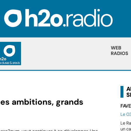
A
S
s ambitions, grands
FAVE
Le 03
Le Ra
un ca