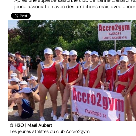
Après une superbe saison, le club de Karine Gaillard, 
jeune association avec des ambitions mais avec encore
© H2O | Maël Aubert
Les jeunes athlètes du club Accro2gym.