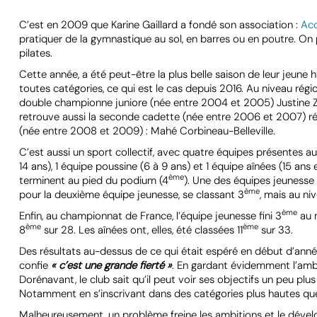
C’est en 2009 que Karine Gaillard a fondé son association :
Ac
pratiquer de la gymnastique au sol, en barres ou en poutre. On
pilates.
Cette année, a été peut-être la plus belle saison de leur jeune
toutes catégories, ce qui est le cas depuis 2016. Au niveau régi
double championne juniore (née entre 2004 et 2005) Justine 
retrouve aussi la seconde cadette (née entre 2006 et 2007) rég
(née entre 2008 et 2009) : Mahé Corbineau-Belleville.
C’est aussi un sport collectif, avec quatre équipes présentes a
14 ans), 1 équipe poussine (6 à 9 ans) et 1 équipe aînées (15 ans e
ème
terminent au pied du podium (4
). Une des équipes jeunesse 
ème
pour la deuxième équipe jeunesse, se classant 3
, mais au ni
ème
Enfin, au championnat de France, l’équipe jeunesse fini 3
au 
ème
ème
8
sur 28. Les aînées ont, elles, été classées 11
sur 33.
Des résultats au-dessus de ce qui était espéré en début d’année
confie
« c’est une grande fierté »
. En gardant évidemment l’ambi
Dorénavant, le club sait qu’il peut voir ses objectifs un peu pl
Notamment en s’inscrivant dans des catégories plus hautes qu
Malheureusement, un problème freine les ambitions et le déve