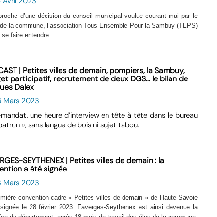
 Avril 2023
pproche d’une décision du conseil municipal voulue courant mai par le
 de la commune, l’association Tous Ensemble Pour la Sambuy (TEPS)
à se faire entendre.
AST | Petites villes de demain, pompiers, la Sambuy,
et participatif, recrutement de deux DGS… le bilan de
ues Dalex
6 Mars 2023
mandat, une heure d’interview en tête à tête dans le bureau
patron », sans langue de bois ni sujet tabou.
RGES-SEYTHENEX | Petites villes de demain : la
ention a été signée
3 Mars 2023
emière convention-cadre « Petites villes de demain » de Haute-Savoie
 signée le 28 février 2023. Faverges-Seythenex est ainsi devenue la
ière du département, après 18 mois de travail des élus de la commune,