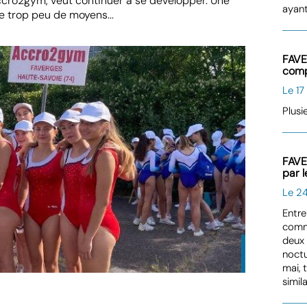
Accro2gym, veut continuer à se développer. Une
ayant
 trop peu de moyens...
FAVE
comp
Le 17
Plusi
FAVE
par 
Le 2
Entre
comme
deux 
noctu
mai, 
simil