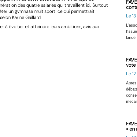
FAVE
ration des quatre salariés qui travaillent ici. Surtout
cont
rêter un gymnase multisport, ce qui permettrait
Le 13
elon Karine Gaillard.
L’ass
à évoluer et atteindre leurs ambitions, avis aux
l'issu
lancé 
FAVE
vote
Le 12
Après
débat
conse
mécani
FAVE
« en 