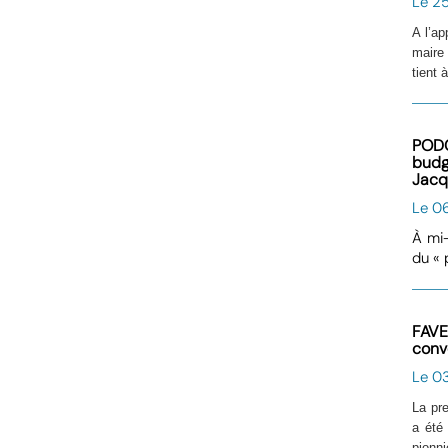
Le 25
A l’a
maire
tient 
PODC
budg
Jacq
Le 0
À mi-
du « 
FAVE
conv
Le 0
La pr
a été
pionn