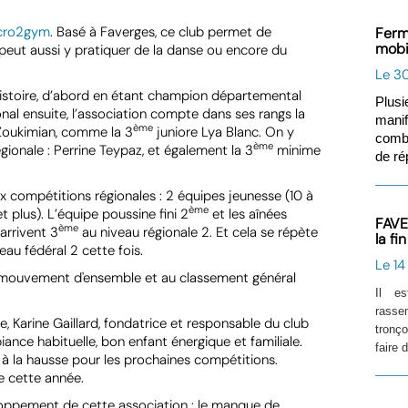
cro2gym
. Basé à Faverges, ce club permet de
Ferm
mobi
 peut aussi y pratiquer de la danse ou encore du
Le 30
 histoire, d’abord en étant champion départemental
Plusi
onal ensuite, l’association compte dans ses rangs la
manif
ème
Zoukimian, comme la 3
juniore Lya Blanc. On y
comba
ème
ionale : Perrine Teypaz, et également la 3
minime
de ré
ux compétitions régionales : 2 équipes jeunesse (10 à
ème
t plus). L’équipe poussine fini 2
et les aînées
FAVE
ème
arrivent 3
au niveau régionale 2. Et cela se répète
la fi
veau fédéral 2 cette fois.
Le 14
mouvement d'ensemble et au classement général
Il e
rasse
, Karine Gaillard, fondatrice et responsable du club
tronç
ance habituelle, bon enfant énergique et familiale.
faire 
us à la hausse pour les prochaines compétitions.
e cette année.
loppement de cette association : le manque de