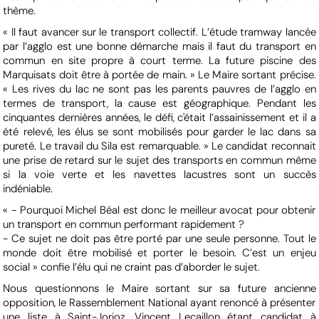
thème.
« Il faut avancer sur le transport collectif. L’étude tramway lancée
par l’agglo est une bonne démarche mais il faut du transport en
commun en site propre à court terme. La future piscine des
Marquisats doit être à portée de main. » Le Maire sortant précise.
« Les rives du lac ne sont pas les parents pauvres de l’agglo en
termes de transport, la cause est géographique. Pendant les
cinquantes dernières années, le défi, c'était l’assainissement et il a
été relevé, les élus se sont mobilisés pour garder le lac dans sa
pureté. Le travail du Sila est remarquable. » Le candidat reconnait
une prise de retard sur le sujet des transports en commun même
si la voie verte et les navettes lacustres sont un succès
indéniable.
« - Pourquoi Michel Béal est donc le meilleur avocat pour obtenir
un transport en commun performant rapidement ?
- Ce sujet ne doit pas être porté par une seule personne. Tout le
monde doit être mobilisé et porter le besoin. C’est un enjeu
social » confie l’élu qui ne craint pas d’aborder le sujet.
Nous questionnons le Maire sortant sur sa future ancienne
opposition, le Rassemblement National ayant renoncé à présenter
une liste à Saint-Jorioz, Vincent Lecaillon étant candidat à