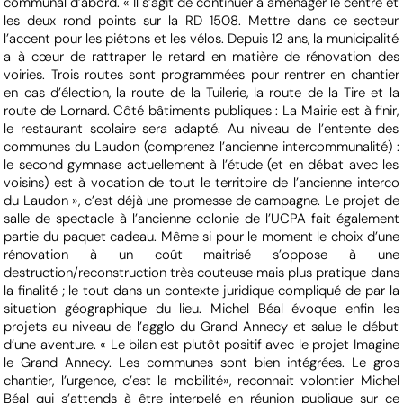
communal d’abord. « Il s’agit de continuer à aménager le centre et
les deux rond points sur la RD 1508. Mettre dans ce secteur
l’accent pour les piétons et les vélos. Depuis 12 ans, la municipalité
a à cœur de rattraper le retard en matière de rénovation des
voiries. Trois routes sont programmées pour rentrer en chantier
en cas d’élection, la route de la Tuilerie, la route de la Tire et la
route de Lornard. Côté bâtiments publiques : La Mairie est à finir,
le restaurant scolaire sera adapté. Au niveau de l’entente des
communes du Laudon (comprenez l’ancienne intercommunalité) :
le second gymnase actuellement à l’étude (et en débat avec les
voisins) est à vocation de tout le territoire de l’ancienne interco
du Laudon », c’est déjà une promesse de campagne. Le projet de
salle de spectacle à l’ancienne colonie de l’UCPA fait également
partie du paquet cadeau. Même si pour le moment le choix d’une
rénovation à un coût maitrisé s’oppose à une
destruction/reconstruction très couteuse mais plus pratique dans
la finalité ; le tout dans un contexte juridique compliqué de par la
situation géographique du lieu. Michel Béal évoque enfin les
projets au niveau de l’agglo du Grand Annecy et salue le début
d’une aventure. « Le bilan est plutôt positif avec le projet Imagine
le Grand Annecy. Les communes sont bien intégrées. Le gros
chantier, l’urgence, c’est la mobilité», reconnait volontier Michel
Béal qui s’attends à être interpelé en réunion publique sur ce