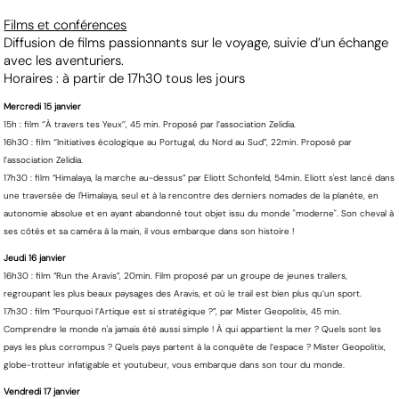
Films et conférences
Diffusion de films passionnants sur le voyage, suivie d’un échange
avec les aventuriers.
Horaires : à partir de 17h30 tous les jours
Mercredi 15 janvier
15h : film ‘’À travers tes Yeux’’, 45 min. Proposé par l’association Zelidia.
16h30 : film ‘’Initiatives écologique au Portugal, du Nord au Sud”, 22min. Proposé par
l’association Zelidia.
17h30 : film “Himalaya, la marche au-dessus” par Eliott Schonfeld, 54min. Eliott s'est lancé dans
une traversée de l'Himalaya, seul et à la rencontre des derniers nomades de la planète, en
autonomie absolue et en ayant abandonné tout objet issu du monde "moderne". Son cheval à
ses côtés et sa caméra à la main, il vous embarque dans son histoire !
Jeudi 16 janvier
16h30 : film “Run the Aravis”, 20min. Film proposé par un groupe de jeunes trailers,
regroupant les plus beaux paysages des Aravis, et où le trail est bien plus qu’un sport.
17h30 : film “Pourquoi l’Artique est si stratégique ?”, par Mister Geopolitix, 45 min.
Comprendre le monde n'a jamais été aussi simple ! À qui appartient la mer ? Quels sont les
pays les plus corrompus ? Quels pays partent à la conquête de l’espace ? Mister Geopolitix,
globe-trotteur infatigable et youtubeur, vous embarque dans son tour du monde.
Vendredi 17 janvier