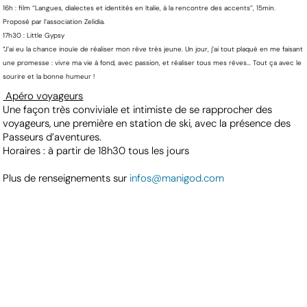
16h : film ‘’Langues, dialectes et identités en Italie, à la rencontre des accents’’, 15min.
Proposé par l’association Zelidia.
17h30 : Little Gypsy
“J’ai eu la chance inouïe de réaliser mon rêve très jeune. Un jour, j’ai tout plaqué en me faisant
une promesse : vivre ma vie à fond, avec passion, et réaliser tous mes rêves... Tout ça avec le
sourire et la bonne humeur !
Apéro voyageurs
Une façon très conviviale et intimiste de se rapprocher des
voyageurs, une première en station de ski, avec la présence des
Passeurs d’aventures.
Horaires : à partir de 18h30 tous les jours
Plus de renseignements sur
infos@manigod.com