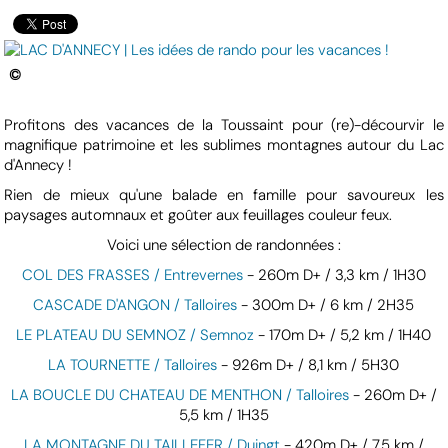
©
Profitons des vacances de la Toussaint pour (re)-décourvir le
magnifique patrimoine et les sublimes montagnes autour du Lac
d'Annecy !
Rien de mieux qu'une balade en famille pour savoureux les
paysages automnaux et goûter aux feuillages couleur feux.
Voici une sélection de randonnées :
COL DES FRASSES / Entrevernes
- 260m D+ / 3,3 km / 1H30
CASCADE D'ANGON / Talloires
- 300m D+ / 6 km / 2H35
LE PLATEAU DU SEMNOZ / Semnoz
- 170m D+ / 5,2 km / 1H40
LA TOURNETTE / Talloires
- 926m D+ / 8,1 km / 5H30
LA BOUCLE DU CHATEAU DE MENTHON / Talloires
- 260m D+ /
5,5 km / 1H35
LA MONTAGNE DU TAILLEFER / Duingt
- 420m D+ / 7,5 km /