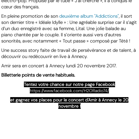
électro-pop. Propulsé par le tube « J’ai cherché », il a conquis le
cœur des français.
En pleine promotion de son
deuxième album "Addictions"
, il sort
son dernier titre « Idéale Idylle » : Une agréable surprise car il s’agit
d’un duo enregistré avec sa femme, Lital. Une jolie balade au
piano chantée par le couple. Il s’oriente aussi vers d’autres
sonorités, avec notamment « Tout passe » composé par Tété !
Une success story faite de travail de persévérance et de talent, à
découvrir ou redécouvrir en live à Annecy.
Amir sera en concert à Annecy lundi 20 novembre 2017.
Billetterie points de vente habituels.
Tentez votre chance sur notre page Facebook
https://www.facebook.com/H2ORadio74/
et gagnez vos places pour le concert d'Amir à Annecy le 20
novembre !