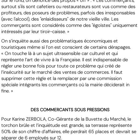
Sur le fond, on dénonce des propos « off » : « Les commerçants,
surtout s'ils sont cafetiers ou restaurateurs sont vus comme des
profiteurs, des poseurs de problèmes, parfois des irresponsables
(avec l'alcool), des "enlaidisseurs" de notre vieille ville. Les
commerçants sont considérés comme des "égoïstes" uniquement
intéressés par leur tiroir-caisse. »
On s’inquiète aussi des problématiques économiques et
touristiques même si l’on est conscient de certains dérapages.
« On touche là à un sujet ultrasensible car culturel et qui
représente l’art de vivre à la Française. Il est indispensable de
régler une bonne fois pour toute ce problème qui créé de
l’insécurité sur le marché des ventes de commerces. Il faut
supprimer cette règle et la remplacer par une commission
spéciale intégrants les commerçants où la mairie déciderait in
fine. »
DES COMMERCANTS SOUS PRESSIONS
Pour Karine ZERBOLA, Co-Gérante de la Buvette du Marché, le
torchon brûle et l’inquiétude est grande, sa terrasse représente
50% de son chiffre d’affaires, elle perdrait 65 places et devrait se
séparer de 6 employés sur 12.