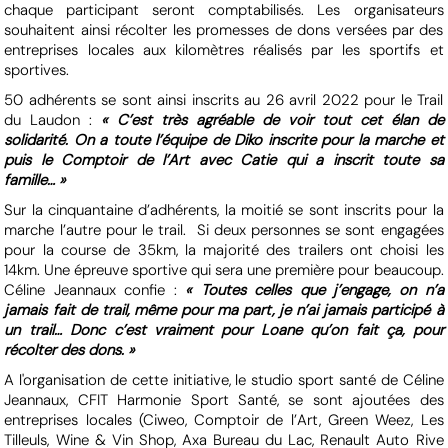
chaque participant seront comptabilisés. Les organisateurs
souhaitent ainsi récolter les promesses de dons versées par des
entreprises locales aux kilomètres réalisés par les sportifs et
sportives.
50 adhérents se sont ainsi inscrits au 26 avril 2022 pour le Trail
du Laudon :
« C’est très agréable de voir tout cet élan de
solidarité. On a toute l’équipe de Diko inscrite pour la marche et
puis le Comptoir de l’Art avec Catie qui a inscrit toute sa
famille… »
Sur la cinquantaine d’adhérents, la moitié se sont inscrits pour la
marche l’autre pour le trail. Si deux personnes se sont engagées
pour la course de 35km, la majorité des trailers ont choisi les
14km. Une épreuve sportive qui sera une première pour beaucoup.
Céline Jeannaux confie :
« Toutes celles que j’engage, on n’a
jamais fait de trail, même pour ma part, je n’ai jamais participé à
un trail… Donc c’est vraiment pour Loane qu’on fait ça, pour
récolter des dons. »
A l'organisation de cette initiative, le studio sport santé de Céline
Jeannaux, CFIT Harmonie Sport Santé, se sont ajoutées des
entreprises locales (Ciweo, Comptoir de l’Art, Green Weez, Les
Tilleuls, Wine & Vin Shop, Axa Bureau du Lac, Renault Auto Rive