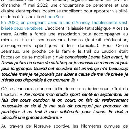
er
dimanche 1
mai 2022, une cinquantaine de personnes et une
dizaine d'entreprises locales se mobilisent pour apporter visibilité
et dons à l’association
Loan’Sea
.
En 2020, en plongeant dans le Lac d’Annecy, l’adolescente s’est
brisée deux vertèbres.
L’accident l’a laissée tétraplégique. Alors sa
mère, Aurélie a fondé une association pour accompagner au
mieux sa fille et ses nouveaux besoins (fauteuil, rééducation,
aménagements spécifiques à leur domicile…). Pour Céline
Jeannaux, une proche de la famille, le trail du Laudon était
l’occasion de se mobiliser :
« Je connaissais Loane bien avant, je
l’avais petite en cours de natation, et je connais sa maman depuis
plus longtemps. Quand cet accident est arrivé, ça m’a beaucoup
touchée mais je ne pouvais pas aider à cause de ma vie privée, je
n’étais pas disponible à ce moment-là. »
Céline Jeannaux a donc eu l’idée de cette initiative pour le Trail du
Laudon :
« J’ai monté mon studio sport santé en septembre. Je
fais des cours outdoor, là on court, on fait du renforcement
musculaire et de là je me suis dit pourquoi par proposer de
participer à ce trail à mes adhérents pour Loane. Et delà a
découlé une grande solidarité. »
Au travers de l'épreuve sportive, les kilomètres cumulés de