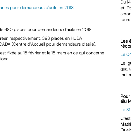
Du 14
et Do
seron
jours 
 de 680 places pour demandeurs d’asile en 2018.
créer, respectivement, 393 places en HUDA
Les 
ADA (Centre d’Accueil pour demandeurs d’asile).
réco
t fixée au 15 février et le 15 mars en ce qui concerne
Le 0
ional.
Le g
quali
tout 
Pour
élu 
Le 31
C’est
Mathi
Quelq