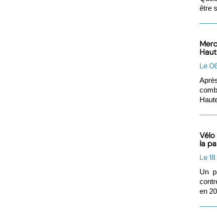
être 
Merco
Haut
Le 0
Après
comba
Haute
Vélo
la pa
Le 18
Un p
contr
en 20