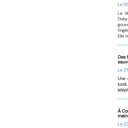
Le 0
La d
Duby
gouv
l'ing
Elle 
Des 
sauve
Le 27
Une 
lundi
télép
À Co
mair
Le 20