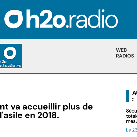
A
:
 va accueillir plus de
Sécu
asile en 2018.
tota
mes
Le 23