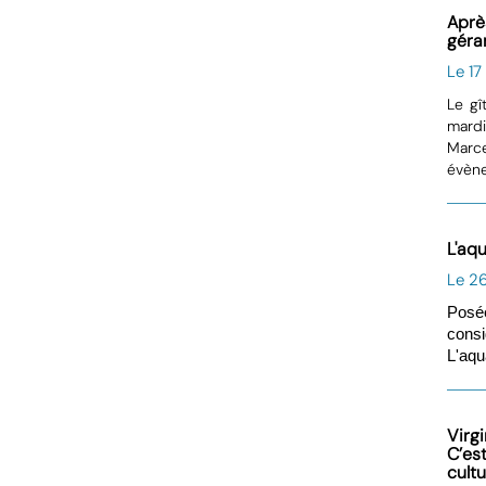
Aprè
géran
Le 17
Le gî
mardi
Marce
évène
L'aqu
Le 2
Posé
consi
L'aqu
Virg
C’es
cultu