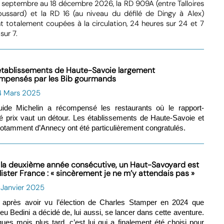
 septembre au 18 décembre 2026, la RD 909A (entre Talloires
ussard) et la RD 16 (au niveau du défilé de Dingy à Alex)
t totalement coupées à la circulation, 24 heures sur 24 et 7
sur 7.
établissements de Haute-Savoie largement
mpensés par les Bib gourmands
4 Mars 2025
uide Michelin a récompensé les restaurants où le rapport-
té prix vaut un détour. Les établissements de Haute-Savoie et
notamment d’Annecy ont été particulièrement congratulés.
 la deuxième année consécutive, un Haut-Savoyard est
Mister France : « sincèrement je ne m’y attendais pas »
 Janvier 2025
 après avoir vu l’élection de Charles Stamper en 2024 que
eu Bedini a décidé de, lui aussi, se lancer dans cette aventure.
ues mois plus tard, c’est lui qui a finalement été choisi pour