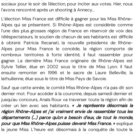
sociaux pour le soir de l'élection, pour inciter aux votes. Hier, nous
l’avons rencontré après un shooting à Annecy...
L’élection Miss France est difficile à gagner pour les Miss Rhône-
Alpes qui se présentent. Si Rhône-Alpes est considérée comme
l’une des plus grosses région de France en réservoir de voix des
téléspectateurs, le soutien de chacun de ses habitants est difficile
à obtenir. Patricia Recanati, la nouvelle présidente de Rhône-
Alpes pour Miss France le concède, la région comporte de
nombreux territoires à forte identité, il faut rassembler pour
gagner. La dernière Miss France originaire de Rhône-Alpes est
Sylvie Tellier, élue en 2002 sous le titre de Miss Lyon. Il faut
ensuite remonter en 1996 et le sacre de Laure Belleville, la
lathuilienne, élue sous le titre de Miss Pays de Savoie.
Sauf que cette année, le comité Miss Rhône-Alpes n’a pas dit son
dernier mot. Pour accéder à la couronne, depuis samedi dernier et
jusqu'au concours, Anaïs Roux va traverser toute la région afin de
créer un lien avec ses habitants.
« Je représente désormais la
région Rhône-Alpes et j’ai vraiment envie de rassembler tous les
départements (...) parce qu'on a besoin d’eux, de tout le monde,
pour que Miss Rhône-Alpes puisse devenir Miss France. »
explique
la jeune Miss. L’heure est désormais à la conquête de toute la