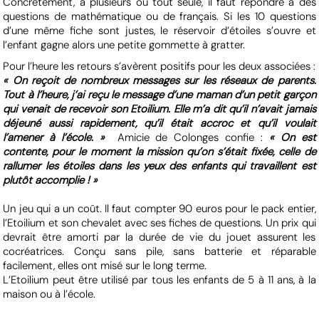
Concrètement, à plusieurs ou tout seule, il faut répondre à des
questions de mathématique ou de français. Si les 10 questions
d’une même fiche sont justes, le réservoir d’étoiles s’ouvre et
l’enfant gagne alors une petite gommette à gratter.
Pour l’heure les retours s’avèrent positifs pour les deux associées :
« On reçoit de nombreux messages sur les réseaux de parents.
Tout à l’heure, j’ai reçu le message d’une maman d’un petit garçon
qui venait de recevoir son Etoilium. Elle m’a dit qu’il n’avait jamais
déjeuné aussi rapidement, qu’il était accroc et qu’il voulait
l’amener à l’école. »
Amicie de Colonges confie :
« On est
contente, pour le moment la mission qu’on s’était fixée, celle de
rallumer les étoiles dans les yeux des enfants qui travaillent est
plutôt accomplie ! »
Un jeu qui a un coût. Il faut compter 90 euros pour le pack entier,
l’Etoilium et son chevalet avec ses fiches de questions. Un prix qui
devrait être amorti par la durée de vie du jouet assurent les
cocréatrices. Conçu sans pile, sans batterie et réparable
facilement, elles ont misé sur le long terme.
L’Etoilium peut être utilisé par tous les enfants de 5 à 11 ans, à la
maison ou à l’école.