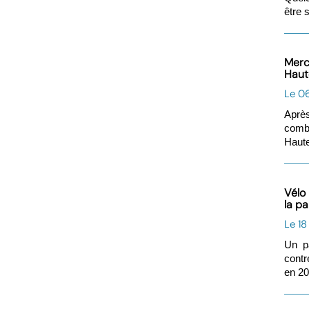
être 
Merco
Haut
Le 0
Après
comba
Haute
Vélo
la pa
Le 18
Un p
contr
en 20