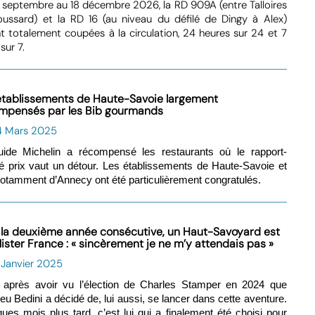
 septembre au 18 décembre 2026, la RD 909A (entre Talloires
ussard) et la RD 16 (au niveau du défilé de Dingy à Alex)
t totalement coupées à la circulation, 24 heures sur 24 et 7
sur 7.
établissements de Haute-Savoie largement
mpensés par les Bib gourmands
4 Mars 2025
uide Michelin a récompensé les restaurants où le rapport-
té prix vaut un détour. Les établissements de Haute-Savoie et
notamment d’Annecy ont été particulièrement congratulés.
 la deuxième année consécutive, un Haut-Savoyard est
Mister France : « sincèrement je ne m’y attendais pas »
 Janvier 2025
 après avoir vu l’élection de Charles Stamper en 2024 que
eu Bedini a décidé de, lui aussi, se lancer dans cette aventure.
ues mois plus tard, c’est lui qui a finalement été choisi pour