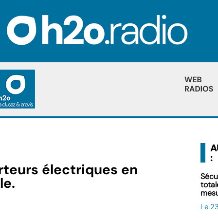
A
:
teurs électriques en
Sécu
le.
tota
mes
Le 23