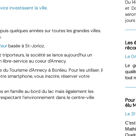
Du 14
et Do
seron
©
jours 
uis quelques années sur toutes les grandes villes.
.
Les 
teur
basée à St-Jorioz.
réco
triporteurs, la société se lance aujourd'hui un
Le 0
n libre-service au coeur d'Annecy.
Le g
 du Tourisme d'Annecy à Bonlieu. Pour les utiliser, il
quali
tre smartphone, vous inscrire, réserver votre
tout 
s en famille au bord du lac mais également les
espectant l’environnement dans le centre-ville
Pour
élu 
Le 31
C’est
Mathi
Quelq