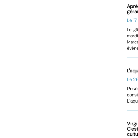
Aprè
géran
Le 17
Le gî
mardi
Marce
évène
L'aqu
Le 2
Posé
consi
L'aqu
Virg
C’es
cultu