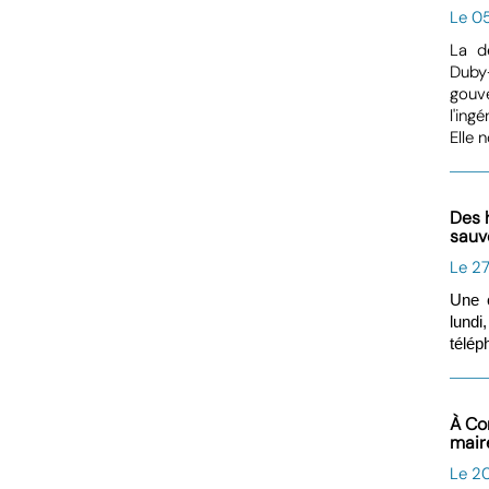
Le 0
La d
Duby
gouv
l'ing
Elle 
Des 
sauve
Le 27
Une 
lundi
télép
À Co
mair
Le 20