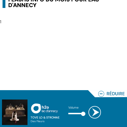
D'ANNECY
1
Volume
TOVE LO & STROMAE
Des Fleurs