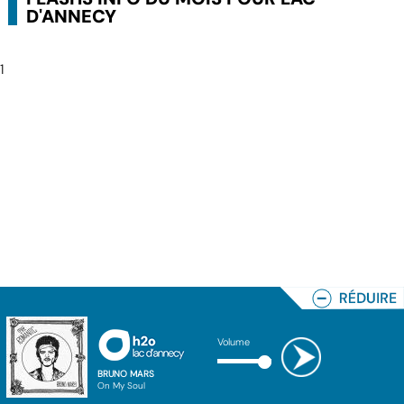
D'ANNECY
1
Volume
BRUNO MARS
On My Soul