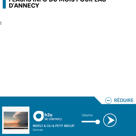
D'ANNECY
1
Volume
BIGFLO & OLI & PETIT BISCUIT
Demain