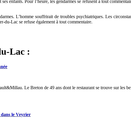
 ses enfants. Pour l’heure, les gendarmes se refusent à tout commentaire
gendarmes. L’homme souffrirait de troubles psychiatriques. Les circon
ier-du-Lac se refuse également à tout commentaire.
du-Lac :
nnée
ult&Millau. Le Breton de 49 ans dont le restaurant se trouve sur les ber
dans le Veyrier