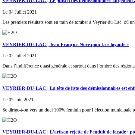
VEYRIER-DU-LAC | Le putsch des démissionnaires largement a
Le 04 Juillet 2021
Les premiers résultats sont en train de tomber à Veyrier-du-Lac, où un
VEYRIER-DU-LAC | Jean François Nore pour la « loyauté »
Le 02 Juillet 2021
Dans l’indifférence quasi générale et surtout dans l’ombre des région
VEYRIER-DU-LAC | La tête de liste des démissionnaires est enf
Le 05 Juin 2021
Se dirige-t-on vers un duel 100% féminin pour l’élection municipale pa
VEYRIER-DU-LAC | L’artisan rejette de l’enduit de façade : poll