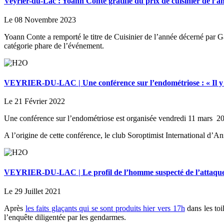
Veyrier-du-Lac : Yoann Conte gratifié du prix de cuisinier de l’a
Le 08 Novembre 2023
Yoann Conte a remporté le titre de Cuisinier de l’année décerné par Ga
catégorie phare de l’événement.
VEYRIER-DU-LAC | Une conférence sur l’endométriose : « Il y a 
Le 21 Février 2022
Une conférence sur l’endométriose est organisée vendredi 11 mars 2
A l’origine de cette conférence, le club Soroptimist International d’A
VEYRIER-DU-LAC | Le profil de l’homme suspecté de l’attaque 
Le 29 Juillet 2021
Après
les faits glaçants qui se sont produits hier vers 17h
dans les toi
l’enquête diligentée par les gendarmes.