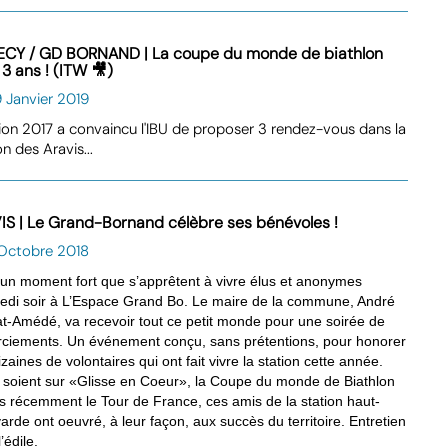
CY / GD BORNAND | La coupe du monde de biathlon
3 ans ! (ITW 🎥)
 Janvier 2019
tion 2017 a convaincu l'IBU de proposer 3 rendez-vous dans la
on des Aravis...
IS | Le Grand-Bornand célèbre ses bénévoles !
 Octobre 2018
 un moment fort que s’apprêtent à vivre élus et anonymes
edi soir à L’Espace Grand Bo. Le maire de la commune, André
lat-Amédé, va recevoir tout ce petit monde pour une soirée de
ciements. Un événement conçu, sans prétentions, pour honorer
izaines de volontaires qui ont fait vivre la station cette année.
s soient sur «Glisse en Coeur», la Coupe du monde de Biathlon
us récemment le Tour de France, ces amis de la station haut-
arde ont oeuvré, à leur façon, aux succès du territoire. Entretien
’édile.