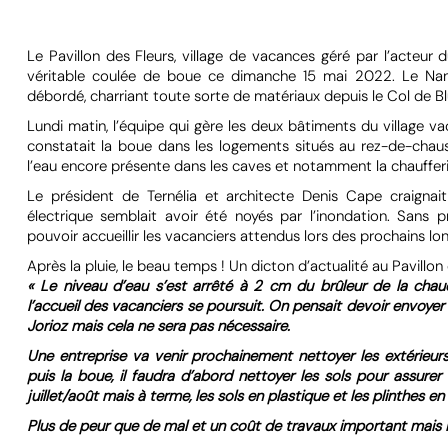
Le Pavillon des Fleurs, village de vacances géré par l’acteur 
véritable coulée de boue ce dimanche 15 mai 2022. Le Nant
débordé, charriant toute sorte de matériaux depuis le Col de Bl
Lundi matin, l’équipe qui gère les deux bâtiments du village 
constatait la boue dans les logements situés au rez-de-chauss
l’eau encore présente dans les caves et notamment la chaufferi
Le président de Ternélia et architecte Denis Cape craignai
électrique semblait avoir été noyés par l’inondation. Sans p
pouvoir accueillir les vacanciers attendus lors des prochains l
Après la pluie, le beau temps ! Un dicton d’actualité au Pavillo
« Le niveau d’eau s’est arrêté à 2 cm du brûleur de la chau
l’accueil des vacanciers se poursuit. On pensait devoir envoyer 
Jorioz mais cela ne sera pas nécessaire.
Une entreprise va venir prochainement nettoyer les extérieurs
puis la boue, il faudra d’abord nettoyer les sols pour assure
juillet/août mais à terme, les sols en plastique et les
plinthes e
Plus de peur que de mal et un coût de travaux important mais il 