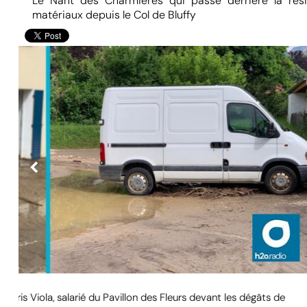
Le Nant des Charmières qui passe derrière la rés
matériaux depuis le Col de Bluffy
© H2O | Mathieu Hutin
Denis Cap, architecte et président de Ternélia et Joris Viola, s