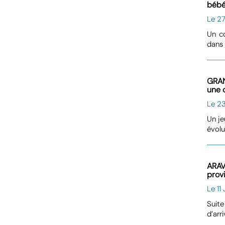
bébé
Le 2
Un co
dans 
GRAN
une 
Le 2
Un je
évolu
ARAV
provi
Le 11 
Suite
d’arr