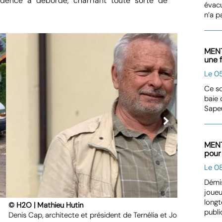
idence a débordé, charriant toute sorte de
évacu
n’a p
MENT
une 
Le 05
Ce so
baie 
Sape
MENT
pour 
Le 08
Démis
joueu
longt
© H2O | Ma
publi
alarié du Pavillon des Fleurs