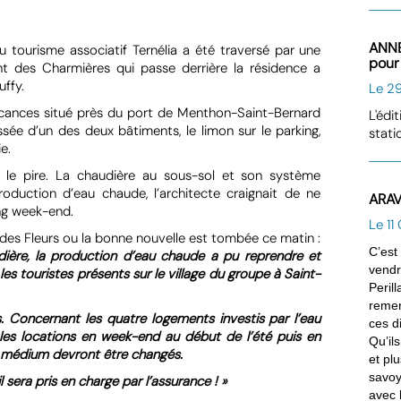
ANNE
du tourisme associatif Ternélia a été traversé par une
pour 
 des Charmières qui passe derrière la résidence a
uffy.
Le 29
vacances situé près du port de Menthon-Saint-Bernard
L'édi
ée d’un des deux bâtiments, le limon sur le parking,
stati
e.
t le pire. La chaudière au sous-sol et son système
roduction d’eau chaude, l’architecte craignait de ne
ARAV
ong week-end.
Le 11
n des Fleurs ou la bonne nouvelle est tombée ce matin :
C’est
dière, la production d’eau chaude a pu reprendre et
vendr
les touristes présents sur le village du groupe à Saint-
Peril
remer
. Concernant les quatre logements investis par l’eau
ces d
r les locations en week-end au début de l’été puis en
Qu’il
n médium devront être changés.
et pl
savoy
sera pris en charge par l’assurance ! »
avec l