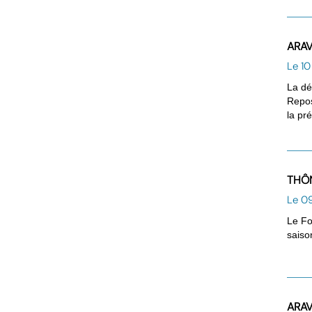
ARAV
Le 1
La dé
Repos
la pr
THÔN
Le 0
Le Fo
saiso
ARAVI