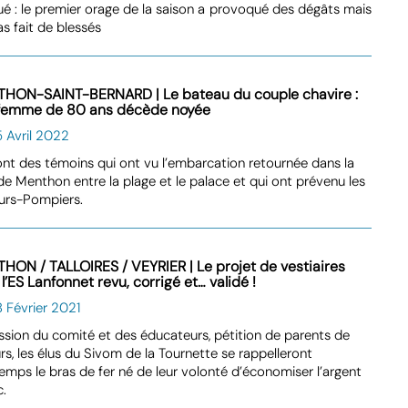
é : le premier orage de la saison a provoqué des dégâts mais
as fait de blessés
HON-SAINT-BERNARD | Le bateau du couple chavire :
femme de 80 ans décède noyée
 Avril 2022
nt des témoins qui ont vu l’embarcation retournée dans la
de Menthon entre la plage et le palace et qui ont prévenu les
urs-Pompiers.
HON / TALLOIRES / VEYRIER | Le projet de vestiaires
l’ES Lanfonnet revu, corrigé et… validé !
 Février 2021
sion du comité et des éducateurs, pétition de parents de
rs, les élus du Sivom de la Tournette se rappelleront
emps le bras de fer né de leur volonté d’économiser l’argent
thieu Hutin
c.