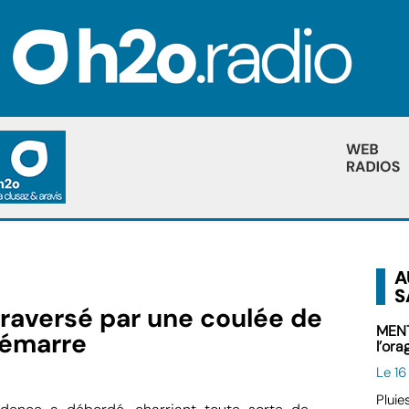
A
S
versé par une coulée de
MENT
démarre
l’ora
Le 1
Pluie