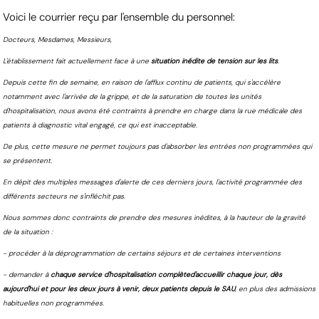
Voici le courrier reçu par l'ensemble du personnel:
Docteurs, Mesdames, Messieurs,
L'établissement fait actuellement face à une
situation inédite de tension sur les lits
.
Depuis cette fin de semaine, en raison de l'afflux continu de patients, qui s'accélère
notamment avec l'arrivée de la grippe, et de la saturation de toutes les unités
d'hospitalisation, nous avons été contraints à prendre en charge dans la rue médicale des
patients à diagnostic vital engagé, ce qui est inacceptable.
De plus, cette mesure ne permet toujours pas d'absorber les entrées non programmées qui
se présentent.
En dépit des multiples messages d'alerte de ces derniers jours, l'activité programmée des
différents secteurs ne s'infléchit pas.
Nous sommes donc contraints de prendre des mesures inédites, à la hauteur de la gravité
de la situation :
- procéder à la déprogrammation de certains séjours et de certaines interventions
- demander à
chaque service d'hospitalisation complèted'accueillir chaque jour, dès
aujourd'hui et pour les deux jours à venir, deux patients depuis le SAU
, en plus des admissions
habituelles non programmées.