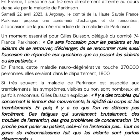
En France, 1 personne sur 50 sera directement atteinte au cours
de sa vie par la maladie de Parkinson.
Samedi 22 avril 2023, à Argonay, le comité de la Haute Savoie France
Parkinson propose une après-midi d’échanges et de rencontres,
l’occasion de la journée mondiale de la maladie de Parkinson.
à
Un moment essentiel pour Gilles Buisson, délégué du comité 74
France Parkinson :
« Ce sera l’occasion pour les patients et les
aidants de se retrouver, d’échanger, de se rencontrer mais aussi
l’occasion de répondre aux questions que se posent les aidants
ou les patients. »
En France, cette maladie neuro-dégénérative touche 270.000
personnes, elles seraient dans le département, 1.800.
Si très souvent la maladie de Parkinson est associée aux
tremblements, les symptômes, visibles ou non, sont nombreux et
parfois méconnus. Gilles Buisson explique :
« Il y a des troubles qui
concernent la lenteur des mouvements, la rigidité du corps et les
tremblements. Et puis,
il y a ce que l’on ne détecte pas
forcément. Des fatigues qui surviennent brutalement, des
troubles de l’attention, des gros problèmes de concentration. Un
proche peut parler au patient, celui-ci ne l’entendra pas… Tout ce
genre de méconnaissance fait que les aidants sont parfois
désarçonnés. »