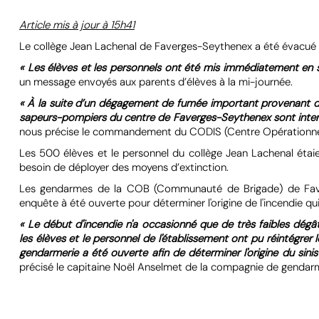
Article mis à jour à 15h41
Le collège Jean Lachenal de Faverges-Seythenex a été évacué 
« Les élèves et les personnels ont été mis immédiatement en s
un message envoyés aux parents d’élèves à la mi-journée.
«
À la suite d’un dégagement de fumée important provenant d’u
sapeurs-pompiers du centre de Faverges-Seythenex sont interve
nous précise le commandement du CODIS (Centre Opérationnel
Les 500 élèves et le personnel du collège Jean Lachenal étaie
besoin de déployer des moyens d’extinction.
Les gendarmes de la COB (Communauté de Brigade) de Faver
enquête à été ouverte pour déterminer l'origine de l'incendie qui 
« Le début d'incendie n'a occasionné que de très faibles dégâ
les élèves et le personnel de l'établissement ont pu réintégrer
gendarmerie a été ouverte afin de déterminer l'origine du sinist
précisé le capitaine Noël Anselmet de la compagnie de gendar