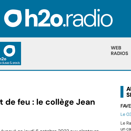
A
S
e feu : le collège Jean
FAVE
Le 03
Le Ra
un ca