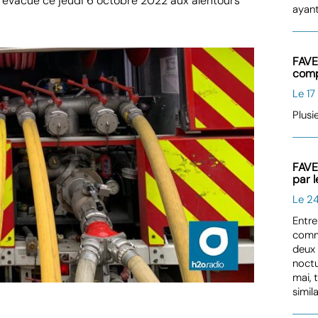
 évacué ce jeudi 6 octobre 2022 aux alentours
ayant
FAVE
comp
Le 17
Plusi
FAVE
par 
Le 2
Entre
comme
deux 
noctu
mai, 
simil