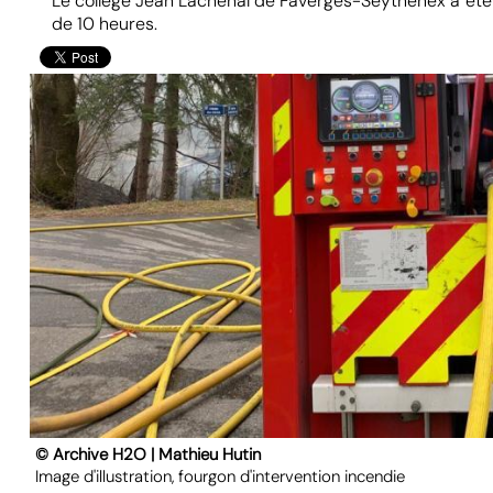
Le collège Jean Lachenal de Faverges-Seythenex a été
de 10 heures.
© Archive H2O | Mathieu Hutin
Image d'illustration, fourgon d'intervention incendie