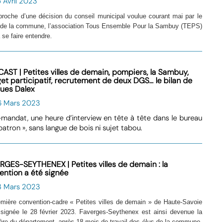
 Avril 2023
pproche d’une décision du conseil municipal voulue courant mai par le
 de la commune, l’association Tous Ensemble Pour la Sambuy (TEPS)
à se faire entendre.
AST | Petites villes de demain, pompiers, la Sambuy,
et participatif, recrutement de deux DGS… le bilan de
ues Dalex
6 Mars 2023
mandat, une heure d’interview en tête à tête dans le bureau
patron », sans langue de bois ni sujet tabou.
RGES-SEYTHENEX | Petites villes de demain : la
ention a été signée
3 Mars 2023
emière convention-cadre « Petites villes de demain » de Haute-Savoie
 signée le 28 février 2023. Faverges-Seythenex est ainsi devenue la
ière du département, après 18 mois de travail des élus de la commune,