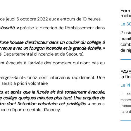
Ferm
mobi
ce jeudi 6 octobre 2022 aux alentours de 10 heures.
Le 30
écurité. »
précise la direction de l’établissement dans
Plusi
manif
ne housse d’extincteur dans un couloir du collège, 8
comba
nus avec un fourgon incendie et la grande échelle. »
de ré
 Départemental d’Incendie et de Secours).
nt évacués à l’arrivée des pompiers qui n’ont pas eu
FAVE
la fi
ges-Saint-Jorioz sont intervenus rapidement. Une
serait à priori volontaire.
Le 14
ts, et après que la fumée ait été totalement évacuée,
Il e
 le collège quelques minutes plus tard. Une enquête de
rasse
re dont l'intention volontaire est privilégiée. »
nous a
tronç
merie départementale d'Annecy.
faire 