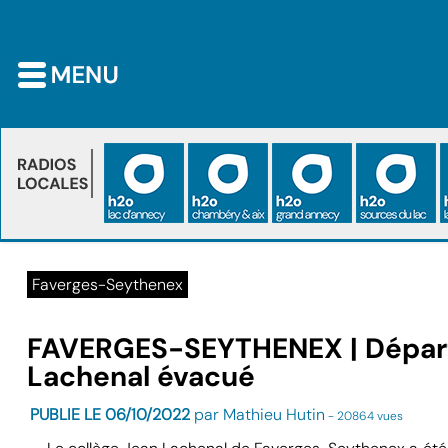
Faverges-Seythenex
FAVERGES-SEYTHENEX | Départ d
Lachenal évacué
PUBLIE LE 06/10/2022
par Mathieu Hutin
- 20864 vues