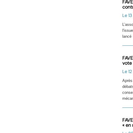
FAVE
cont
Le 13
L’ass
l'issu
lancé 
FAVE
vote
Le 12
Après
débat
conse
mécani
FAVE
« en 