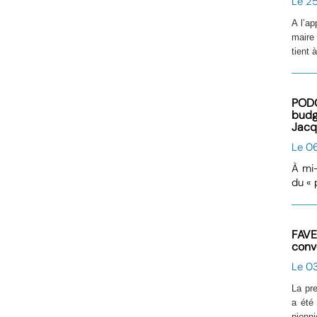
Le 25
A l’a
maire
tient 
PODC
budg
Jacq
Le 0
À mi-
du « 
FAVE
conv
Le 0
La pr
a été
pionn