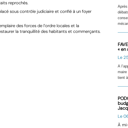
faits reprochés.
Après
lacé sous contrôle judiciaire et confié à un foyer
débat
conse
mécani
emplaire des forces de l’ordre locales et la
staurer la tranquillité des habitants et commerçants.
FAVE
« en 
Le 25
A l’a
maire
tient 
PODC
budg
Jacq
Le 0
À mi-