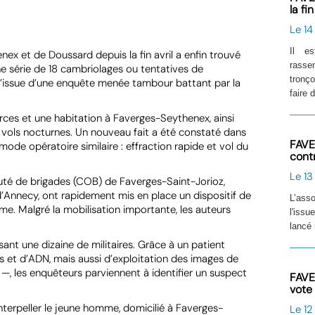
la fi
Le 14
Il e
ex et de Doussard depuis la fin avril a enfin trouvé
rasse
ne série de 18 cambriolages ou tentatives de
tronç
à l’issue d’une enquête menée tambour battant par la
faire 
rces et une habitation à Faverges-Seythenex, ainsi
 vols nocturnes. Un nouveau fait a été constaté dans
FAVE
mode opératoire similaire : effraction rapide et vol du
cont
Le 13
uté de brigades (COB) de Faverges-Saint-Jorioz,
 d’Annecy, ont rapidement mis en place un dispositif de
L’ass
rme. Malgré la mobilisation importante, les auteurs
l'issu
lancé 
sant une dizaine de militaires. Grâce à un patient
s et d’ADN, mais aussi d’exploitation des images de
 —, les enquêteurs parviennent à identifier un suspect
FAVE
vote
interpeller le jeune homme, domicilié à Faverges-
Le 12