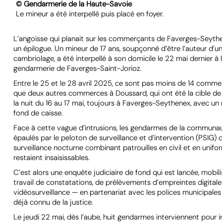
© Gendarmerie de la Haute-Savoie
Le mineur a été interpellé puis placé en foyer.
L’angoisse qui planait sur les commerçants de Faverges-Seythen
un épilogue. Un mineur de 17 ans, soupçonné d’être l’auteur d’u
cambriolage, a été interpellé à son domicile le 22 mai dernier 
gendarmerie de Faverges-Saint-Jorioz.
Entre le 25 et le 28 avril 2025, ce sont pas moins de 14 comme
que deux autres commerces à Doussard, qui ont été la cible de
la nuit du 16 au 17 mai, toujours à Faverges-Seythenex, avec un 
fond de caisse.
Face à cette vague d’intrusions, les gendarmes de la communa
épaulés par le peloton de surveillance et d’intervention (PSIG)
surveillance nocturne combinant patrouilles en civil et en unifo
restaient insaisissables.
C’est alors une enquête judiciaire de fond qui est lancée, mobili
travail de constatations, de prélèvements d’empreintes digitale
vidéosurveillance — en partenariat avec les polices municipales
déjà connu de la justice.
Le jeudi 22 mai, dès l’aube, huit gendarmes interviennent pour 