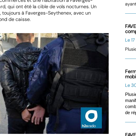
14 commerces et une habitation à Faverges-
ayant
 qui ont été la cible de vols nocturnes. Un
i, toujours à Faverges-Seythenex, avec un
fond de caisse.
FAVE
comp
Le 17
Plusi
Ferm
mobi
Le 30
Plusi
manif
comba
de ré
FAVE