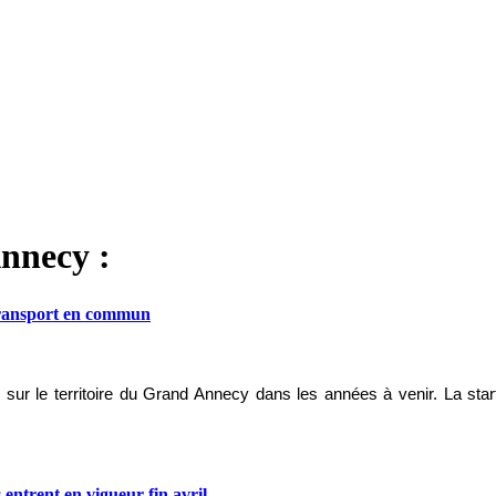
nnecy :
transport en commun
n sur le territoire du Grand Annecy dans les années à venir. La start
ntrent en vigueur fin avril