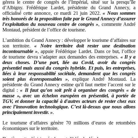
gérera le centre de congrès de l’Impérial, situé sur la presqu’île
d’Albigny. Frédérique Lardet, présidente du Grand Annecy, a
officialisé cette annonce, ce mardi 21 juin 2022.
« Nous sommes
très honorés de la proposition faite par le Grand Annecy d’assurer
l’exploitation du nouveau centre de congrès »
, commente André
Montaud, président de l’office de tourisme.
L’ambition du Grand Annecy : développer le tourisme d’affaires sur
son territoire.
« Notre territoire doit rester une destination
incontournable »
, appuie Frédérique Lardet. Dans ce but, l’office
de tourisme devra s’adapter aux demandes des entreprises.
« Il y a
deux choses. D’une part, liée au Covid, avoir du congrès
présentiel mais aussi du congrès hybride. Et puis, les entreprises,
liées à leur responsabilité sociétale, demandent que les congrès
soient plus écoresponsables »
, explique André Montaud. La
présidente du Grand Annecy estime qu'il faut mettre l’accent sur le
digital :
« Il faut qu’on soit prêt à organiser des congrès « de
masse », avec un échelon européen en présentiel, à portée de
TGV, et donner la capacité à d'autres acteurs de rester chez eux
avec l’innovation technologique. C’est là-dessus que nous allons
principalement investir. »
.
Le tourisme d’affaires génère 70 millions d’euros de retombées
économiques sur le territoire.