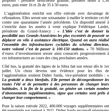
proposés - première demi-heure gratuite, première heure à 1,50
euros, puis entre 1h et 2h de 35 à 50 euros.
L’agglomération enrichit son offre estivale avec davantage de
vélostations. Elles seront une soixantaine à mailler le territoire cet été
contre une quarantaine l’année précédente. Un dispositif amené à
s’enrichir dans les années à venir explique Frédérique Lardet,
présidente du Grand-Annecy :
« L’idée c’est de donner la
possibilité aux Grands-Annéciens les plus excentrés de pouvoir se
déplacer en vélo à assistance électrique. Quand on aura réalisé
l’ensemble des infrastructures cyclables du schéma directeur,
notre volonté c’est de passer à 100-150 stations. »
70 Millions
d’euros d’investissement seront ainsi consacrés progressivement à
ces infrastructures au cours des cinq prochaines années.
Côté bus, la gratuité des lignes de la Sibra fait son retour dès le 1er
juillet. Un choix devenu une évidence pour les élus de
l’agglomération soutient Didier Sarda, vice-président mobilités :
«
La gratuité a deux bienfaits. Elle permet de décongestionner les
routes l’été et de permettre à des personnes de changer leurs
habitudes. A la fin de la gratuité, on génère un certain nombre
d’abonnements supplémentaires, signe que certains sont prêts à
changer leur comportement. »
Pour la saison estivale 2022, 400.000 voyages supplémentaires ont
été enregistrés par rapport à 2021. Didier Sarda reconnaît néanmoins