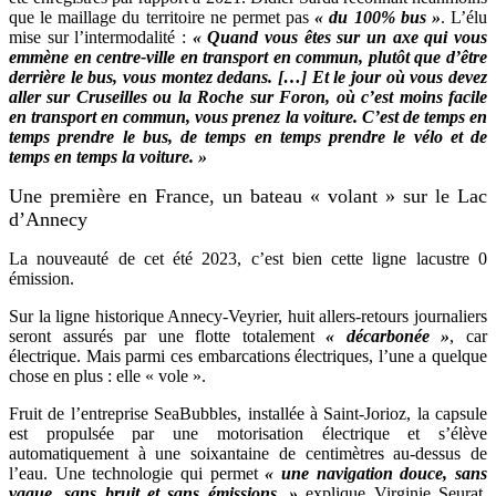
que le maillage du territoire ne permet pas
« du 100% bus »
. L’élu
mise sur l’intermodalité :
« Quand vous êtes sur un axe qui vous
emmène en centre-ville en transport en commun, plutôt que d’être
derrière le bus, vous montez dedans. […] Et le jour où vous devez
aller sur Cruseilles ou la Roche sur Foron, où c’est moins facile
en transport en commun, vous prenez la voiture. C’est de temps en
temps prendre le bus, de temps en temps prendre le vélo et de
temps en temps la voiture. »
Une première en France, un bateau « volant » sur le Lac
d’Annecy
La nouveauté de cet été 2023, c’est bien cette ligne lacustre 0
émission.
Sur la ligne historique Annecy-Veyrier, huit allers-retours journaliers
seront assurés par une flotte totalement
« décarbonée »
, car
électrique. Mais parmi ces embarcations électriques, l’une a quelque
chose en plus : elle « vole ».
Fruit de l’entreprise SeaBubbles, installée à Saint-Jorioz, la capsule
est propulsée par une motorisation électrique et s’élève
automatiquement à une soixantaine de centimètres au-dessus de
l’eau. Une technologie qui permet
« une navigation douce, sans
vague, sans bruit et sans émissions. »
explique Virginie Seurat,