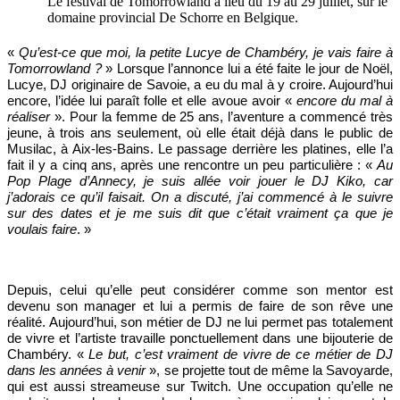
Le festival de Tomorrowland a lieu du 19 au 29 juillet, sur le
domaine provincial De Schorre en Belgique.
«
Qu’est-ce que moi, la petite Lucye de Chambéry, je vais faire à
Tomorrowland ?
» Lorsque l’annonce lui a été faite le jour de Noël,
Lucye, DJ originaire de Savoie, a eu du mal à y croire. Aujourd’hui
encore, l’idée lui paraît folle et elle avoue avoir «
encore du mal à
réaliser
». Pour la femme de 25 ans, l’aventure a commencé très
jeune, à trois ans seulement, où elle était déjà dans le public de
Musilac, à Aix-les-Bains. Le passage derrière les platines, elle l’a
fait il y a cinq ans, après une rencontre un peu particulière : «
Au
Pop Plage d’Annecy, je suis allée voir jouer le DJ Kiko, car
j’adorais ce qu’il faisait. On a discuté, j’ai commencé à le suivre
sur des dates et je me suis dit que c’était vraiment ça que je
voulais faire
. »
Depuis, celui qu’elle peut considérer comme son mentor est
devenu son manager et lui a permis de faire de son rêve une
réalité. Aujourd’hui, son métier de DJ ne lui permet pas totalement
de vivre et l’artiste travaille ponctuellement dans une bijouterie de
Chambéry. «
Le but, c’est vraiment de vivre de ce métier de DJ
dans les années à venir
», se projette tout de même la Savoyarde,
qui est aussi streameuse sur Twitch. Une occupation qu’elle ne