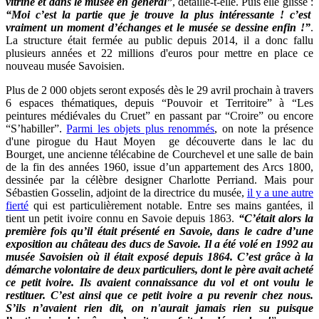
vitrine et dans le musée en général”
, détaille-t-elle. Puis elle glisse :
“Moi c’est la partie que je trouve la plus intéressante ! c’est
vraiment un moment d’échanges et le musée se dessine enfin !”
.
La structure était fermée au public depuis 2014, il a donc fallu
plusieurs années et 22 millions d'euros pour mettre en place ce
nouveau musée Savoisien.
Plus de 2 000 objets seront exposés dès le 29 avril prochain à travers
6 espaces thématiques, depuis “Pouvoir et Territoire” à “Les
peintures médiévales du Cruet” en passant par “Croire” ou encore
“S’habiller”.
Parmi les objets plus renommés
, on note la présence
d'une pirogue du Haut Moyen ge découverte dans le lac du
Bourget, une ancienne télécabine de Courchevel et une salle de bain
de la fin des années 1960, issue d’un appartement des Arcs 1800,
dessinée par la célèbre designer Charlotte Perriand. Mais pour
Sébastien Gosselin, adjoint de la directrice du musée,
il y a une autre
fierté
qui est particulièrement notable. Entre ses mains gantées, il
tient un petit ivoire connu en Savoie depuis 1863.
“C’était alors la
première fois qu’il était présenté en Savoie, dans le cadre d’une
exposition au château des ducs de Savoie. Il a été volé en 1992 au
musée Savoisien où il était exposé depuis 1864. C’est grâce à la
démarche volontaire de deux particuliers, dont le père avait acheté
ce petit ivoire. Ils avaient connaissance du vol et ont voulu le
restituer. C’est ainsi que ce petit ivoire a pu revenir chez nous.
S’ils n’avaient rien dit, on n'aurait jamais rien su puisque