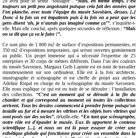
29 avril pour se sentir “soulagée”.
“Mais, en même temps, c’est
toujours un petit peu angoissant puisque cela fait des années que
l’on planche, avec toute l’équipe du musée Savoisien, dessus. [..]
Donc à la fois on est impatients puis à la fois on a peur que les
gens disent ‘ah, je n’aurais pas imaginé comme ça’”
, s’inquiète-t-
elle. Mais elle conclut, après quelques secondes de réflexion :
“Mais
on se dit que ça va le faire !”.
Ce sont plus de 1 800 m2 de surface d’expositions permanentes, et
350 m2 d’expositions temporaires, qui seront ouvertes gratuitement
au public. Un projet immense qui a nécessité l'expertise de 25
entreprises et 30 corps de métiers différents. Dans l’un des couloirs
du musée Savoisien, Margaux Geib Lapinte est en train de travailler
minutieusement sur son ordinateur. Elle est à la fois architecte,
muséographe et scénographe et est cheffe de projet aux ateliers
Adeline Rispal en charge de la scénographie du musée Savoisien.
Elle nous explique ce qui est en train de se dérouler : l’installation
des collections.
“C’est un moment qui se déroule à la fin du
chantier et qui correspond au moment où toutes les collections
arrivent. Tous les dessins commencent à prendre forme puisqu’on
installe au fur et à mesure les vitrines et les objets hors vitrines qui
sont posés sur des socles”
, détaille-elle.
“En tant que scénographe,
notre rôle est d’épauler le musée. Eux ils apportent le contenu
scientifique [...], et nous on est là pour essayer de créer une
esthétique globale qui fonctionne pour créer un ensemble dans la