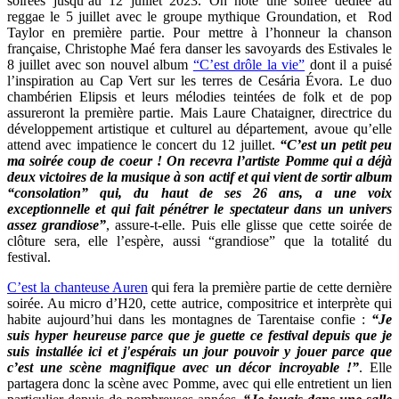
soirées jusqu’au 12 juillet 2023. On note une soirée dédiée au
reggae le 5 juillet avec le groupe mythique Groundation, et Rod
Taylor en première partie. Pour mettre à l’honneur la chanson
française, Christophe Maé fera danser les savoyards des Estivales le
8 juillet avec son nouvel album
“C’est drôle la vie”
dont il a puisé
l’inspiration au Cap Vert sur les terres de Cesária Évora. Le duo
chambérien Elipsis et leurs mélodies teintées de folk et de pop
assureront la première partie. Mais Laure Chataigner, directrice du
développement artistique et culturel au département, avoue qu’elle
attend avec impatience le concert du 12 juillet.
“C’est un petit peu
ma soirée coup de coeur ! On recevra l’artiste Pomme qui a déjà
deux victoires de la musique à son actif et qui vient de sortir album
“consolation” qui, du haut de ses 26 ans, a une voix
exceptionnelle et qui fait pénétrer le spectateur dans un univers
assez grandiose”
, assure-t-elle. Puis elle glisse que cette soirée de
clôture sera, elle l’espère, aussi “grandiose” que la totalité du
festival.
C’est la chanteuse Auren
qui fera la première partie de cette dernière
soirée. Au micro d’H20, cette autrice, compositrice et interprète qui
habite aujourd’hui dans les montagnes de Tarentaise confie :
“Je
suis hyper heureuse parce que je guette ce festival depuis que je
suis installée ici et j'espérais un jour pouvoir y jouer parce que
c’est une scène magnifique avec un décor incroyable !”
. Elle
partagera donc la scène avec Pomme, avec qui elle entretient un lien