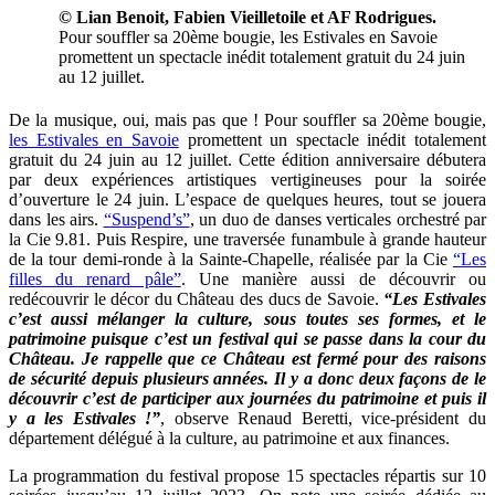
© Lian Benoit, Fabien Vieilletoile et AF Rodrigues.
Pour souffler sa 20ème bougie, les Estivales en Savoie
promettent un spectacle inédit totalement gratuit du 24 juin
au 12 juillet.
De la musique, oui, mais pas que ! Pour souffler sa 20ème bougie,
les Estivales en Savoie
promettent un spectacle inédit totalement
gratuit du 24 juin au 12 juillet. Cette édition anniversaire débutera
par deux expériences artistiques vertigineuses pour la soirée
d’ouverture le 24 juin. L’espace de quelques heures, tout se jouera
dans les airs.
“Suspend’s”
, un duo de danses verticales orchestré par
la Cie 9.81. Puis Respire, une traversée funambule à grande hauteur
de la tour demi-ronde à la Sainte-Chapelle, réalisée par la Cie
“Les
filles du renard pâle”
. Une manière aussi de découvrir ou
redécouvrir le décor du Château des ducs de Savoie.
“Les Estivales
c’est aussi mélanger la culture, sous toutes ses formes, et le
patrimoine puisque c’est un festival qui se passe dans la cour du
Château. Je rappelle que ce Château est fermé pour des raisons
de sécurité depuis plusieurs années. Il y a donc deux façons de le
découvrir c’est de participer aux journées du patrimoine et puis il
y a les Estivales !”
, observe Renaud Beretti, vice-président du
département délégué à la culture, au patrimoine et aux finances.
La programmation du festival propose 15 spectacles répartis sur 10