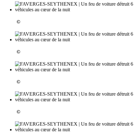
©
©
©
©