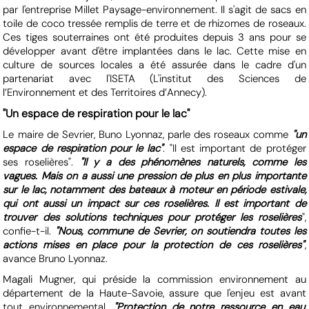
par l'entreprise Millet Paysage-environnement. Il s'agit de sacs en
toile de coco tressée remplis de terre et de rhizomes de roseaux.
Ces tiges souterraines ont été produites depuis 3 ans pour se
développer avant d'être implantées dans le lac. Cette mise en
culture de sources locales a été assurée dans le cadre d'un
partenariat avec l'ISETA (L'institut des Sciences de
l’Environnement et des Territoires d’Annecy).
"Un espace de respiration pour le lac"
Le maire de Sevrier, Buno Lyonnaz, parle des roseaux comme
"un
espace de respiration pour le lac"
. "Il est important de protéger
ses roselières".
"Il y a des phénomènes naturels, comme les
vagues. Mais on a aussi une pression de plus en plus importante
sur le lac, notamment des bateaux à moteur en période estivale,
qui ont aussi un impact sur ces roselières. Il est important de
trouver des solutions techniques pour protéger les roselières
",
confie-t-il.
"Nous, commune de Sevrier, on soutiendra toutes les
actions mises en place pour la protection de ces roselières"
,
avance Bruno Lyonnaz.
Magali Mugner, qui préside la commission environnement au
département de la Haute-Savoie, assure que l'enjeu est avant
tout environnemental.
"Protection de notre ressource en eau,