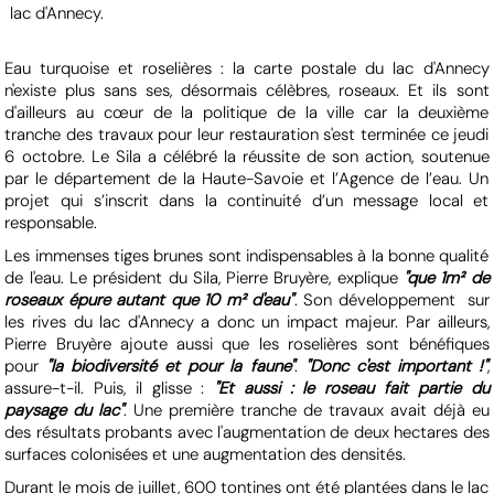
lac d'Annecy.
Eau turquoise et roselières : la carte postale du lac d'Annecy
n'existe plus sans ses, désormais célèbres, roseaux. Et ils sont
d'ailleurs au cœur de la politique de la ville car la deuxième
tranche des travaux pour leur restauration s'est terminée ce jeudi
6 octobre. Le Sila a célébré la réussite de son action, soutenue
par le département de la Haute-Savoie et l’Agence de l’eau. Un
projet qui s’inscrit dans la continuité d’un message local et
responsable.
Les immenses tiges brunes sont indispensables à la bonne qualité
de l'eau. Le président du Sila, Pierre Bruyère, explique
"que 1m² de
roseaux épure autant que 10 m² d'eau"
. Son développement sur
les rives du lac d'Annecy a donc un impact majeur. Par ailleurs,
Pierre Bruyère ajoute aussi que les roselières sont bénéfiques
pour
"la biodiversité et pour la faune"
.
"Donc c'est important !"
,
assure-t-il. Puis, il glisse :
"Et aussi : le roseau fait partie du
paysage du lac"
. Une première tranche de travaux avait déjà eu
des résultats probants avec l'augmentation de deux hectares des
surfaces colonisées et une augmentation des densités.
Durant le mois de juillet, 600 tontines ont été plantées dans le lac