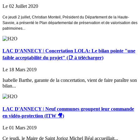
Le 02 Juillet 2020
Ce jeudi 2 ju
illet,
Christian Monteil, Président du Département de la
Haute
-
Savoie,
a
présent
é le
Plan départemental de préservation et de
valorisation des
patrimoines...
LAC D'ANNECY | Concertation LOLA: Le bilan pointe "une
faible acceptabilité du projet" (📑 à télécharger)
Le 18 Mars 2019
Isabelle Barthe, garante de la concertation, vient de faire paraître son
bilan...
LAC D'ANNECY | Neuf communes groupent leur commande
en vidéo-protection (ITW 🎥)
Le 01 Mars 2019
Ce jeudi, le Maire de Saint Jorioz Michel Béal accueillait...