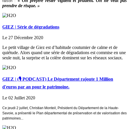
«
On préfère rester vigilent et prudent. On ne veut pas
raison :
prendre de risque. »
GIEZ | Série de dégradations
Le 27 Décembre 2020
Le petit village de Giez est d’habitude coutumier de calme et de
quiétude. Alors quand une série de dégradations est commise en une
seule nuit, la surprise et la colère dominent sur les réseaux sociaux.
GIEZ | (🎙️ PODCAST) Le Département rajoute 1 Million
d'euros par an pour le patrimoine.
Le 02 Juillet 2020
Ce jeudi 2 ju
illet,
Christian Monteil, Président du Département de la
Haute
-
Savoie,
a
présent
é le
Plan départemental de préservation et de
valorisation des
patrimoines...