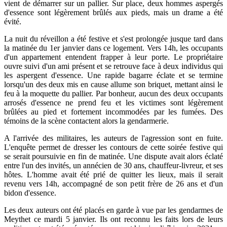
vient de démarrer sur un pallier. Sur place, deux hommes aspergés
d'essence sont légèrement brûlés aux pieds, mais un drame a été
évité.
La nuit du réveillon a été festive et s'est prolongée jusque tard dans
la matinée du 1er janvier dans ce logement. Vers 14h, les occupants
d'un appartement entendent frapper à leur porte. Le propriétaire
ouvre suivi d'un ami présent et se retrouve face à deux individus qui
les aspergent d'essence. Une rapide bagarre éclate et se termine
lorsqu'un des deux mis en cause allume son briquet, mettant ainsi le
feu à la moquette du pallier. Par bonheur, aucun des deux occupants
arrosés d'essence ne prend feu et les victimes sont légèrement
brûlées au pied et fortement incommodées par les fumées. Des
témoins de la scène contactent alors la gendarmerie.
A l'arrivée des militaires, les auteurs de l'agression sont en fuite.
L'enquête permet de dresser les contours de cette soirée festive qui
se serait poursuivie en fin de matinée. Une dispute avait alors éclaté
entre l'un des invités, un annécien de 30 ans, chauffeur-livreur, et ses
hôtes. L'homme avait été prié de quitter les lieux, mais il serait
revenu vers 14h, accompagné de son petit frère de 26 ans et d'un
bidon d'essence.
Les deux auteurs ont été placés en garde à vue par les gendarmes de
Meythet ce mardi 5 janvier. Ils ont reconnu les faits lors de leurs