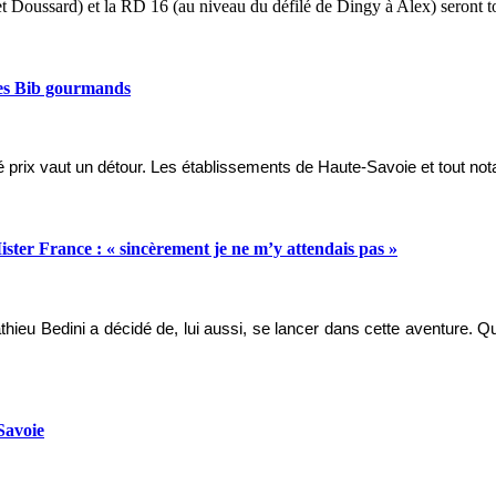
oussard) et la RD 16 (au niveau du défilé de Dingy à Alex) seront tota
les Bib gourmands
té prix vaut un détour. Les établissements de Haute-Savoie et tout no
ster France : « sincèrement je ne m’y attendais pas »
ieu Bedini a décidé de, lui aussi, se lancer dans cette aventure. Quel
Savoie