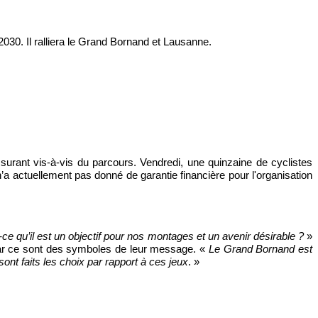
30. Il ralliera le Grand Bornand et Lausanne.
urant vis-à-vis du parcours. Vendredi, une quinzaine de cyclistes
a actuellement pas donné de garantie financière pour l'organisation
t-ce qu’il est un objectif pour nos montages et un avenir désirable ?
»
car ce sont des symboles de leur message. «
Le Grand Bornand est
ont faits les choix par rapport à ces jeux
. »