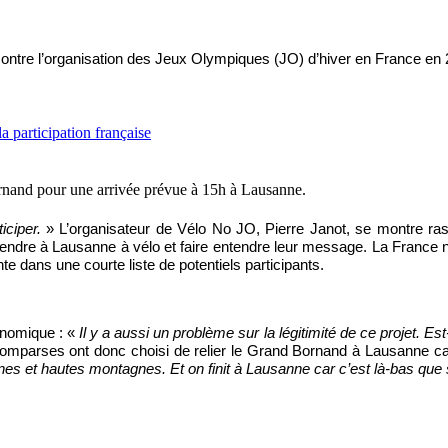
tre l’organisation des Jeux Olympiques (JO) d’hiver en France en 20
ornand pour une arrivée prévue à 15h à Lausanne.
iciper.
» L’organisateur de Vélo No JO, Pierre Janot, se montre rass
endre à Lausanne à vélo et faire entendre leur message. La France n’
 dans une courte liste de potentiels participants.
onomique : «
Il y a aussi un problème sur la légitimité de ce projet. Es
 comparses ont donc choisi de relier le Grand Bornand à Lausanne 
es et hautes montagnes. Et on finit à Lausanne car c’est là-bas que s