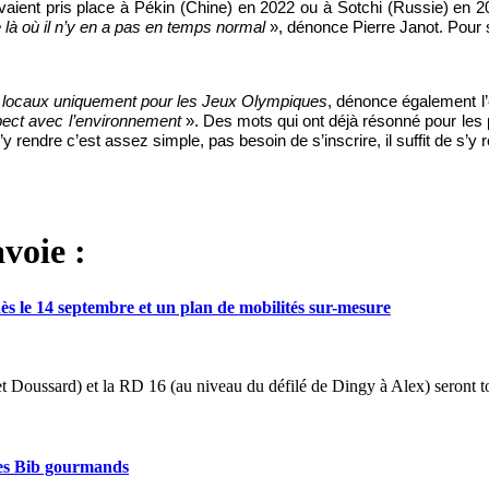
avaient pris place à Pékin (Chine) en 2022 ou à Sotchi (Russie) en 
 là où il n’y en a pas en temps normal
», dénonce Pierre Janot. Pour se
ns locaux uniquement pour les Jeux Olympiques
, dénonce également l’
spect avec l’environnement
». Des mots qui ont déjà résonné pour les 
y rendre c’est assez simple, pas besoin de s’inscrire, il suffit de s’y
voie :
ès le 14 septembre et un plan de mobilités sur-mesure
oussard) et la RD 16 (au niveau du défilé de Dingy à Alex) seront tota
les Bib gourmands