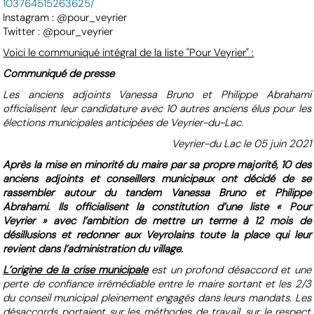
103764515263625/
Instagram : @pour_veyrier
Twitter : @pour_veyrier
Voici le communiqué intégral de la liste "Pour Veyrier" :
Communiqué de presse
Les anciens adjoints Vanessa Bruno et Philippe Abrahami
officialisent leur candidature avec 10 autres anciens élus pour les
élections municipales anticipées de Veyrier-du-Lac.
Veyrier-du Lac le 05 juin 2021
Après la mise en minorité du maire par sa propre majorité, 10 des
anciens adjoints et conseillers municipaux ont décidé de se
rassembler autour du tandem Vanessa Bruno et Philippe
Abrahami. Ils officialisent la constitution d’une liste « Pour
Veyrier » avec l’ambition de mettre un terme à 12 mois de
désillusions et redonner aux Veyrolains toute la place qui leur
revient dans l’administration du village.
L’origine de la crise municipale
est un profond désaccord et une
perte de confiance irrémédiable entre le maire sortant et les 2/3
du conseil municipal pleinement engagés dans leurs mandats. Les
désaccords portaient sur les méthodes de travail, sur le respect