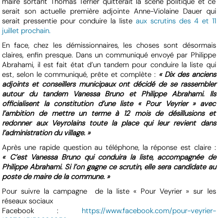
maire sortant Thomas Terrier quitterait la scène politique et ce
serait son actuelle première adjointe Anne-Violaine Dauer qui
serait pressentie pour conduire la liste
aux scrutins des 4 et 11
juillet prochain.
En face, chez les démissionnaires, les choses sont désormais
claires, enfin presque. Dans un communiqué envoyé par Philippe
Abrahami, il est fait état d’un tandem pour conduire la liste qui
est, selon le communiqué, prête et complète :
« Dix des anciens
adjoints et conseillers municipaux ont décidé de se rassembler
autour du tandem Vanessa Bruno et Philippe Abrahami. Ils
officialisent la constitution d’une liste « Pour Veyrier » avec
l’ambition de mettre un terme à 12 mois de désillusions et
redonner aux Veyrolains toute la place qui leur revient dans
l’administration du village. »
Après une rapide question au téléphone, la réponse est claire :
« C’est Vanessa Bruno qui conduira la liste, accompagnée de
Philippe Abrahami. Si l’on gagne ce scrutin, elle sera candidate au
poste de maire de la commune. »
Pour suivre la campagne de la liste « Pour Veyrier » sur les
réseaux sociaux
Facebook :
https://www.facebook.com/pour-veyrier-