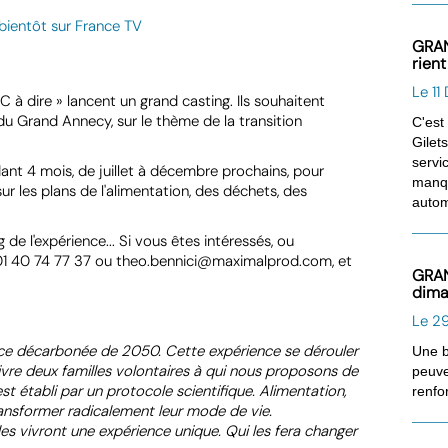
GRAN
rient
Le 1
C à dire » lancent un grand casting. Ils souhaitent
du Grand Annecy, sur le thème de la transition
C'est
Gilet
servi
dant 4 mois, de juillet à décembre prochains, pour
manqu
ur les plans de l'alimentation, des déchets, des
automo
e l'expérience... Si vous êtes intéressés, ou
 01 40 74 77 37 ou theo.bennici@maximalprod.com, et
GRAN
dim
Le 2
nce décarbonée de 2050. Cette expérience se dérouler
Une b
ivre deux familles volontaires à qui nous proposons de
peuve
t établi par un protocole scientifique. Alimentation,
renfo
ransformer radicalement leur mode de vie.
es vivront une expérience unique. Qui les fera changer