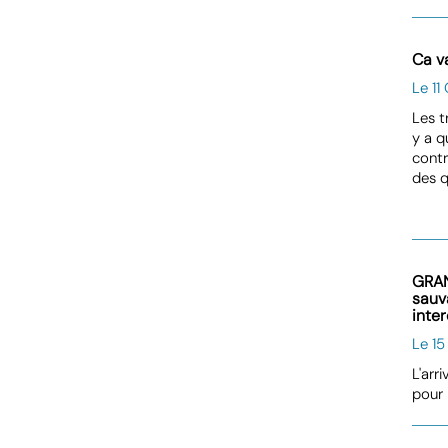
Ca va
Le 11
Les t
y a q
contr
des q
GRAN
sauv
inte
Le 15
L'arr
pour 