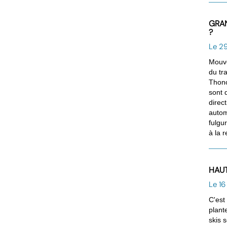
GRAN
?
Le 2
Mouve
du tr
Thono
sont 
direc
autom
fulgu
à la 
HAUT
Le 1
C'est
plant
skis 