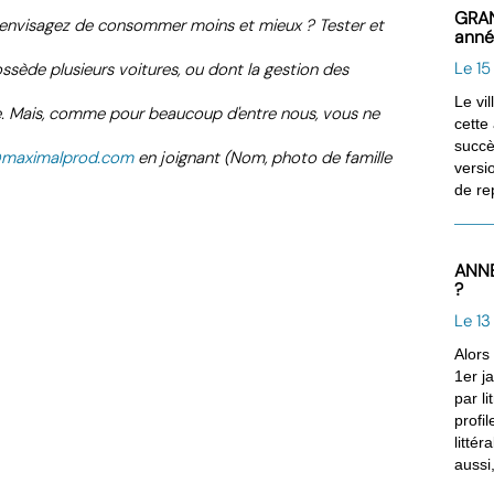
GRAN
 envisagez de consommer moins et mieux ? Tester et
anné
Le 1
sède plusieurs voitures, ou dont la gestion des
Le vi
ète. Mais, comme pour beaucoup d'entre nous, vous ne
cette
succè
@maximalprod.com
en joignant (Nom, photo de famille
versi
de rep
ANNE
?
Le 1
Alors
1er j
par l
profi
litté
aussi