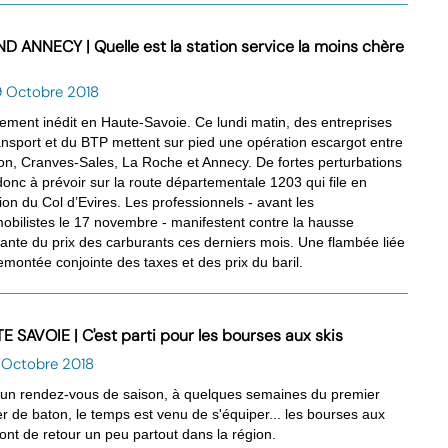
D ANNECY | Quelle est la station service la moins chère
9 Octobre 2018
ment inédit en Haute-Savoie. Ce lundi matin, des entreprises
ansport et du BTP mettent sur pied une opération escargot entre
n, Cranves-Sales, La Roche et Annecy. De fortes perturbations
donc à prévoir sur la route départementale 1203 qui file en
tion du Col d’Evires. Les professionnels - avant les
obilistes le 17 novembre - manifestent contre la hausse
rante du prix des carburants ces derniers mois. Une flambée liée
remontée conjointe des taxes et des prix du baril.
E SAVOIE | C'est parti pour les bourses aux skis
6 Octobre 2018
 un rendez-vous de saison, à quelques semaines du premier
er de baton, le temps est venu de s'équiper... les bourses aux
sont de retour un peu partout dans la région.