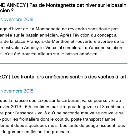
D ANNECY | Pas de Montagnette cet hiver sur le bassin
cien ?
5 Novembre 2018
llage d’hiver de La Montagnette ne reviendra sans doute pas
 année sur le bassin annécien. Après l’éviction du concept à
s de la place François-de-Menthon et l’ouverture avortée de la
on estivale à Annecy-le-Vieux , il semblerait qu’aucune solution
li n’ait été trouvée ailleurs sur le bassin annécien.
CY | Les frontaliers annéciens sont-ils des vaches à lait
3 Novembre 2018
 que la hausse des taxes sur le carburant va se poursuivre au
anvier 2019 - 6,5 centimes par litre pour le gazole et 3 centimes
itre pour l’essence - voilà qu’une seconde mauvaise nouvelle se
le pour les frontaliers dont le coût du poste transport flambe
ralement depuis quelques mois. Les tarifs de péage risquent, eux
, de grimper en flèche l’an prochain.