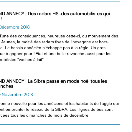
D ANNECY | Des radars HS...des automobilistes qui
 !
1 Décembre 2018
 l'une des conséquences, heureuse cette-ci, du mouvement des
s Jaunes, la moitié des radars fixes de l'hexagone est hors-
ce. Le bassin annécién n'échappe pas à la règle. Un gros
e à gagner pour l'Etat et une belle revanche aussi pour les
bilistes "vaches à lait"...
D ANNECY | La Sibra passe en mode noël tous les
anches
9 Novembre 2018
onne nouvelle pour les annéciens et les habitants de l'agglo qui
nt emprunter le réseau de la SIBRA. Les lignes de bus sont
rcées tous les dimanches du mois de décembre.