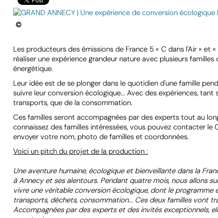
©
Les producteurs des émissions de France 5 « C dans l'Air » et « 
réaliser une expérience grandeur nature avec plusieurs familles 
énergétique.
Leur idée est de se plonger dans le quotidien d'une famille pen
suivre leur conversion écologique... Avec des expériences, tant s
transports, que de la consommation.
Ces familles seront accompagnées par des experts tout au long d
connaissez des familles intéressées, vous pouvez contacter le
envoyer votre nom, photo de familles et coordonnées.
Voici un pitch du projet de la production :
Une aventure humaine, écologique et bienveillante dans la Fra
à Annecy et ses alentours. Pendant quatre mois, nous allons su
vivre une véritable conversion écologique, dont le programme es
transports, déchets, consommation... Ces deux familles vont t
Accompagnées par des experts et des invités exceptionnels, ell