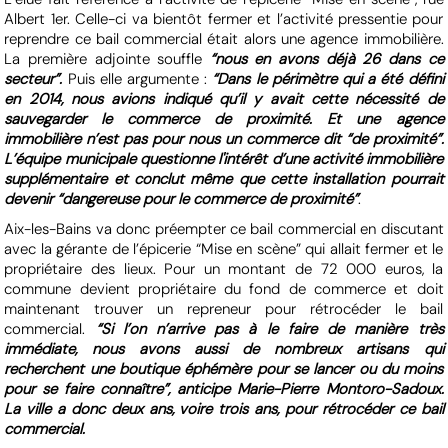
Albert 1er. Celle-ci va bientôt fermer et l’activité pressentie pour
reprendre ce bail commercial était alors une agence immobilière.
La première adjointe souffle
“nous en avons déjà 26 dans ce
secteur”.
Puis elle argumente :
“Dans le périmètre qui a été défini
en 2014, nous avions indiqué qu’il y avait cette nécessité de
sauvegarder le commerce de proximité. Et une agence
immobilière n’est pas pour nous un commerce dit “de proximité”.
L’équipe municipale questionne l'intérêt d’une activité immobilière
supplémentaire et conclut même que cette installation pourrait
devenir “dangereuse pour le commerce de proximité”
.
Aix-les-Bains va donc préempter ce bail commercial en discutant
avec la gérante de l’épicerie “Mise en scène” qui allait fermer et le
propriétaire des lieux. Pour un montant de 72 000 euros, la
commune devient propriétaire du fond de commerce et doit
maintenant trouver un repreneur pour rétrocéder le bail
commercial.
“Si l’on n’arrive pas à le faire de manière très
immédiate, nous avons aussi de nombreux artisans qui
recherchent une boutique éphémère pour se lancer ou du moins
pour se faire connaître”, anticipe Marie-Pierre Montoro-Sadoux.
La ville a donc deux ans, voire trois ans, pour rétrocéder ce bail
commercial.