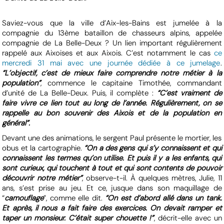
Saviez-vous que la ville d’Aix-les-Bains est jumelée à la
compagnie du 13ème bataillon de chasseurs alpins, appelée
compagnie de La Belle-Deux ? Un lien important régulièrement
rappelé aux Aixoises et aux Aixois. C’est notamment le cas
ce
mercredi 31 mai avec une journée dédiée à ce jumelage
.
“L’objectif, c’est de mieux faire comprendre notre métier à la
population”
, commence le capitaine Timothée, commandant
d’unité de La Belle-Deux. Puis, il complète :
“C’est vraiment de
faire vivre ce lien tout au long de l’année. Régulièrement, on se
rappelle au bon souvenir des Aixois et de la population en
général”.
Devant une des animations, le sergent Paul présente le mortier, les
obus et la cartographie.
“On a des gens qui s’y connaissent et qui
connaissent les termes qu’on utilise. Et puis il y a les enfants, qui
sont curieux, qui touchent à tout et qui sont contents de pouvoir
découvrir notre métier”
, observe-t-il. À quelques mètres, Julie, 11
ans, s’est prise au jeu. Et ce, jusque dans son maquillage de
“
camouflage
”, comme elle dit.
“On est d’abord allé dans un tank.
Et après, il nous a fait faire des exercices. On devait ramper et
taper un monsieur. C’était super chouette !”
, décrit-elle avec un