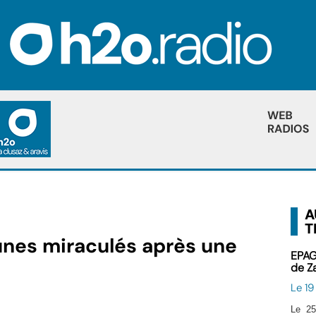
A
T
nes miraculés après une
EPAG
de Z
Le 1
Le 25