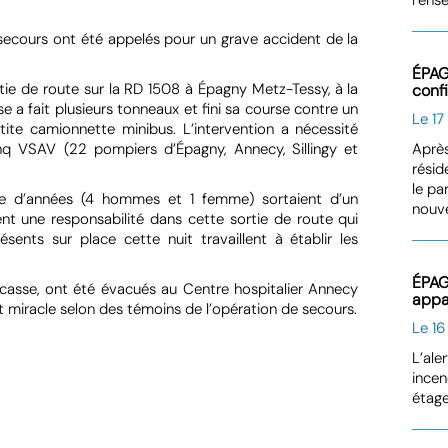
ecours ont été appelés pour un grave accident de la
ÉPAG
tie de route sur la RD 1508 à Épagny Metz-Tessy, à la
conf
a fait plusieurs tonneaux et fini sa course contre un
Le 17
tite camionnette minibus. L’intervention a nécessité
Après
q VSAV (22 pompiers d’Épagny, Annecy, Sillingy et
résid
le p
ine d’années (4 hommes et 1 femme) sortaient d’un
nouv
ent une responsabilité dans cette sortie de route qui
ents sur place cette nuit travaillent à établir les
ÉPAG
arcasse, ont été évacués au Centre hospitalier Annecy
appa
miracle selon des témoins de l’opération de secours.
Le 16
L’ale
incen
étage