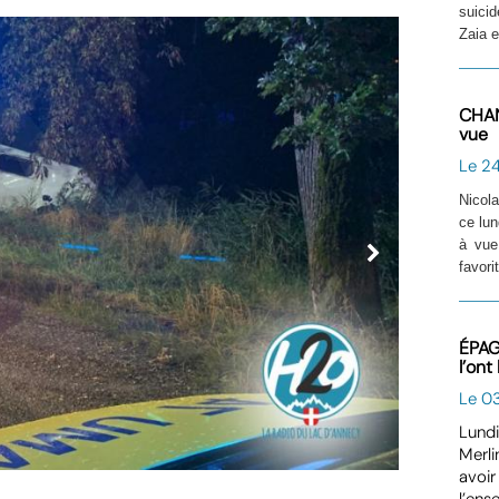
suicid
Zaia e
CHAN
vue
Le 2
Nicol
ce lun
à vue
favori
ÉPAGN
l’ont
Le 0
Lundi
Merli
avoir
©
l’ens