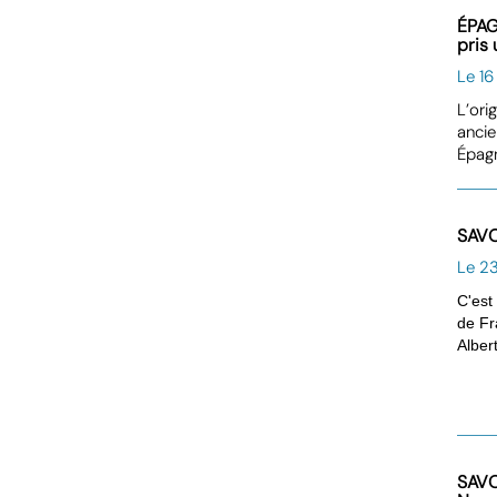
ÉPAGN
pris 
Le 16
L’ori
ancie
Épagn
SAVO
Le 2
C'est
de Fr
Albert
SAVO