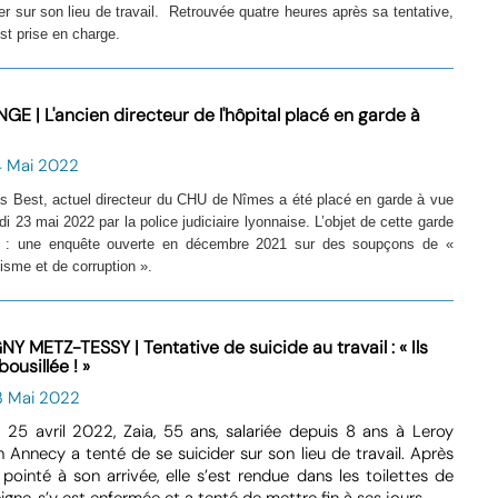
er sur son lieu de travail. Retrouvée quatre heures après sa tentative,
st prise en charge.
GE | L'ancien directeur de l'hôpital placé en garde à
4 Mai 2022
as Best, actuel directeur du CHU de Nîmes a été placé en garde à vue
di 23 mai 2022 par la police judiciaire lyonnaise. L’objet de cette garde
 : une enquête ouverte en décembre 2021 sur des soupçons de «
tisme et de corruption ».
Y METZ-TESSY | Tentative de suicide au travail : « Ils
 bousillée ! »
3 Mai 2022
 25 avril 2022, Zaia, 55 ans, salariée depuis 8 ans à Leroy
n Annecy a tenté de se suicider sur son lieu de travail. Après
 pointé à son arrivée, elle s’est rendue dans les toilettes de
eigne, s’y est enfermée et a tenté de mettre fin à ses jours.