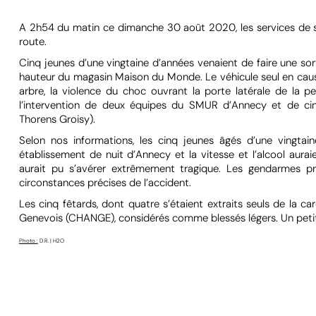
A 2h54 du matin ce dimanche 30 août 2020, les services de s
route.
Cinq jeunes d’une vingtaine d’années venaient de faire une sor
hauteur du magasin Maison du Monde. Le véhicule seul en cause 
arbre, la violence du choc ouvrant la porte latérale de la pe
l’intervention de deux équipes du SMUR d’Annecy et de cin
Thorens Groisy).
Selon nos informations, les cinq jeunes âgés d’une vingta
établissement de nuit d’Annecy et la vitesse et l’alcool aurai
aurait pu s’avérer extrêmement tragique. Les gendarmes prés
circonstances précises de l’accident.
Les cinq fêtards, dont quatre s’étaient extraits seuls de la c
Genevois (CHANGE), considérés comme blessés légers. Un petit 
Photo :
D.R. | H2O