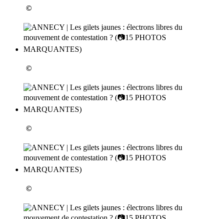
©
©
©
©