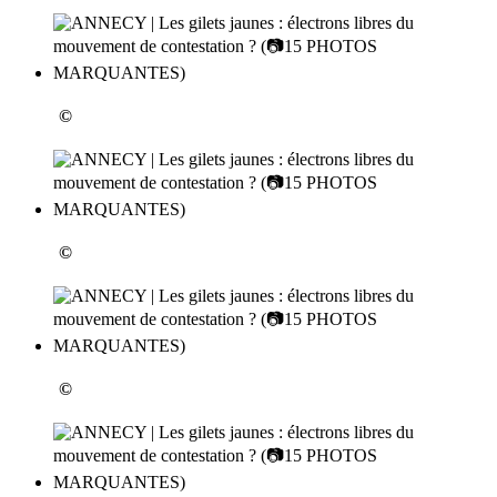
©
©
©