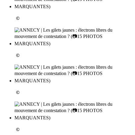
©
©
©
©