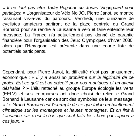
«
Il ne faut pas être Tadej Pogačar ou Jonas Vingegaard pour
participer.
» L’organisateur de Vélo No JO, Pierre Janot, se montre
rassurant vis-à-vis du parcours. Vendredi, une quinzaine de
cyclistes amateurs partiront de la place centrale du Grand
Bornand pour se rendre à Lausanne à vélo et faire entendre leur
message. La France n’a actuellement pas donné de garantie
financière pour l'organisation des Jeux Olympiques d’hiver 2030,
alors que l’Hexagone est présente dans une courte liste de
potentiels participants.
Cependant, pour Pierre Janot, la difficulté n’est pas uniquement
économique : «
Il y a aussi un problème sur la légitimité de ce
projet. Est-ce qu’il est un objectif pour nos montages et un avenir
désirable ?
» L’élu rattaché au groupe Europe écologie les verts
(EELV) et ses comparses ont donc choisi de relier le Grand
Bornand à Lausanne car ce sont des symboles de leur message.
«
Le Grand Bornand est l’exemple de ce que fait le réchauffement
climatique sur les montagnes et hautes montagnes. Et on finit à
Lausanne car c’est là-bas que sont faits les choix par rapport à
ces jeux
. »